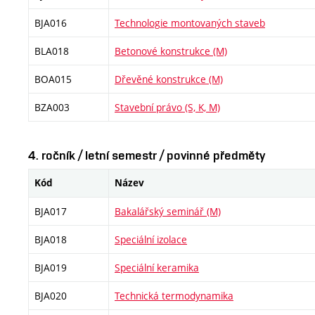
BJA016
Technologie montovaných staveb
BLA018
Betonové konstrukce (M)
BOA015
Dřevěné konstrukce (M)
BZA003
Stavební právo (S, K, M)
4. ročník / letní semestr / povinné předměty
Kód
Název
BJA017
Bakalářský seminář (M)
BJA018
Speciální izolace
BJA019
Speciální keramika
BJA020
Technická termodynamika