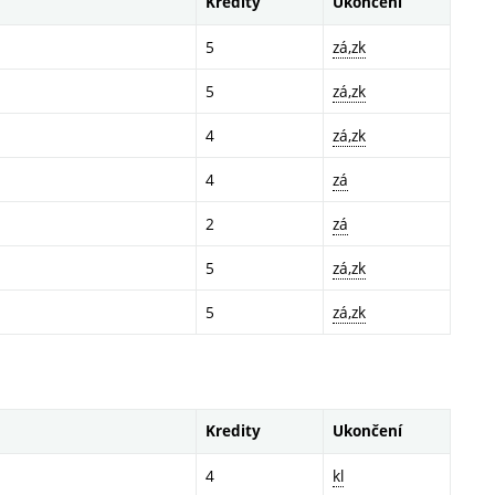
Kredity
Ukončení
5
zá,zk
5
zá,zk
4
zá,zk
4
zá
2
zá
5
zá,zk
5
zá,zk
Kredity
Ukončení
4
kl