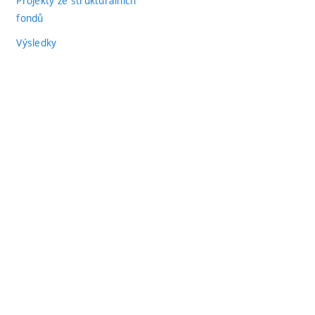
Projekty ze strukturálních
fondů
Výsledky