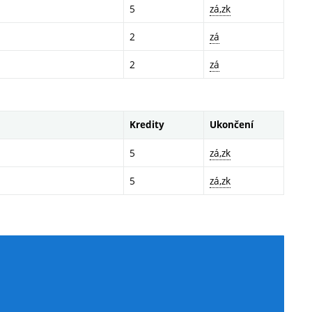
5
zá,zk
2
zá
2
zá
Kredity
Ukončení
5
zá,zk
5
zá,zk