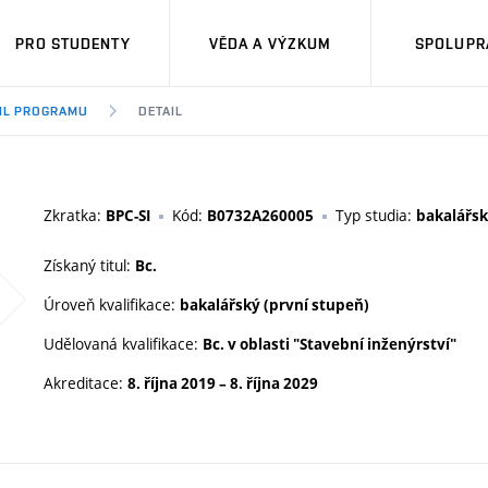
PRO STUDENTY
VĚDA A VÝZKUM
SPOLUPRÁ
IL PROGRAMU
DETAIL
Zkratka:
Kód:
Typ studia:
BPC-SI
B0732A260005
bakalářs
Získaný titul:
Bc.
Úroveň kvalifikace:
bakalářský (první stupeň)
Udělovaná kvalifikace:
Bc. v oblasti "Stavební inženýrství"
Akreditace:
8. října 2019
–
8. října 2029