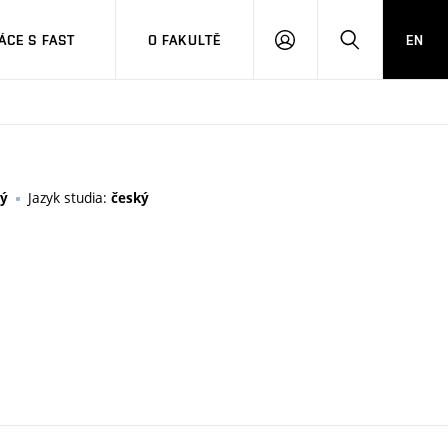
CE S FAST
O FAKULTĚ
EN
PŘIHLÁSIT
HLEDAT
SE
Jazyk studia:
ký
český