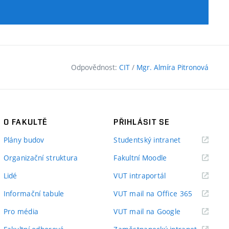
Odpovědnost:
CIT
/
Mgr. Almíra Pitronová
O FAKULTĚ
PŘIHLÁSIT SE
(externí
Plány budov
Studentský intranet
odkaz)
(externí
Organizační struktura
Fakultní Moodle
odkaz)
(externí
Lidé
VUT intraportál
odkaz)
(externí
Informační tabule
VUT mail na Office 365
odkaz)
(externí
Pro média
VUT mail na Google
odkaz)
(externí