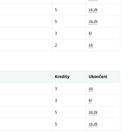
5
zá,zk
5
zá,zk
3
kl
2
zá
Kredity
Ukončení
3
zá
3
kl
5
zá,zk
5
zá,zk