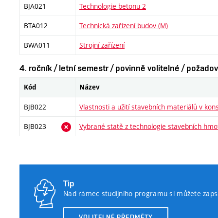
BJA021
Technologie betonu 2
BTA012
Technická zařízení budov (M)
BWA011
Strojní zařízení
4. ročník / letní semestr / povinně volitelné / požad
Kód
Název
BJB022
Vlastnosti a užití stavebních materiálů v kon
BJB023
Vybrané statě z technologie stavebních hmo
Tip
Nad rámec studijního programu si můžete zapsa
VOLITELNÉ PŘEDMĚTY