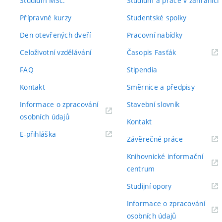
Studium MSc.
Studium a práce v zahraničí
Přípravné kurzy
Studentské spolky
Den otevřených dveří
Pracovní nabídky
(externí
Celoživotní vzdělávání
Časopis Fasťák
odkaz)
FAQ
Stipendia
Kontakt
Směrnice a předpisy
Informace o zpracování
Stavební slovník
(externí
osobních údajů
Kontakt
odkaz)
(externí
E-přihláška
(externí
Závěrečné práce
odkaz)
odkaz)
Knihovnické informační
(externí
centrum
odkaz)
(externí
Studijní opory
odkaz)
Informace o zpracování
(externí
osobních údajů