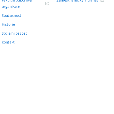
Fakultní odborová
Zaměstnanecký intranet
(externí
odkaz)
organizace
odkaz)
Současnost
Historie
Sociální bezpečí
Kontakt