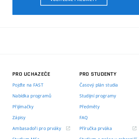
PRO UCHAZEČE
PRO STUDENTY
Pojďte na FAST
Časový plán studia
Nabídka programů
Studijní programy
Přijímačky
Předměty
Zápisy
FAQ
(externí
(externí
Ambasadoři pro prváky
Příručka prváka
odkaz)
odkaz)