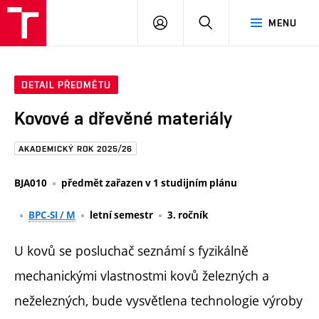
FAST
PŘIHLÁSIT
HLEDAT
MENU
VUT
SE
Brno
DETAIL PŘEDMĚTU
Kovové a dřevěné materiály
AKADEMICKÝ ROK 2025/26
BJA010
předmět zařazen v 1 studijním plánu
BPC-SI / M
letní semestr
3. ročník
U kovů se posluchač seznámí s fyzikálně
mechanickými vlastnostmi kovů železných a
neželezných, bude vysvětlena technologie výroby