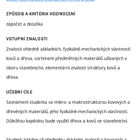
ZPŮSOB A KRITÉRIA HODNOCENÍ
zápočet a zkouška
VSTUPNÍ ZNALOSTI
Znalosti ohledně základních, fyzikálně-mechanických vlastností
kovů a dřeva, sortiment předmětných materiálů užívaných v
oboru stavebnictví, elementární znalosti struktury kovů a
dřeva.
UČEBNÍ CÍLE
Seznámení studenta se mikro- a makrostrukturou kovových a
dřevěných materiálů, jeho fyzikálně-mechanických vlastností.
Důležitou kapitolou bude využití dřeva a kovů ve stavebnictví.
Student zvládne cíl předmětu získáním znalostí o kovových a