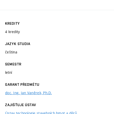
KREDITY
4 kredity
JAZYK STUDIA
čeština
SEMESTR
letní
GARANT PŘEDMĚTU
doc. Ing. Jan Vaněrek, Ph.D.
ZAJIŠŤUJE ÚSTAV
Ústav technologie stavebních hmot a dílců