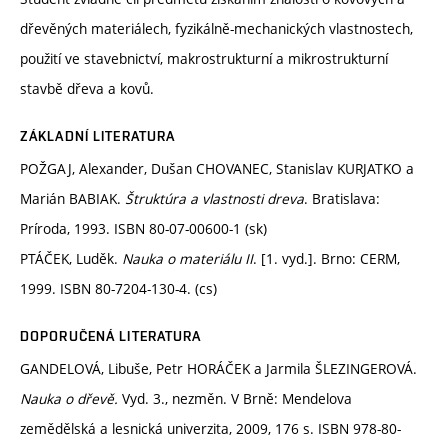
dřevěných materiálech, fyzikálně-mechanických vlastnostech,
použití ve stavebnictví, makrostrukturní a mikrostrukturní
stavbě dřeva a kovů.
ZÁKLADNÍ LITERATURA
POŽGAJ, Alexander, Dušan CHOVANEC, Stanislav KURJATKO a
Marián BABIAK.
Štruktúra a vlastnosti dreva
. Bratislava:
Príroda, 1993. ISBN 80-07-00600-1 (sk)
PTÁČEK, Luděk.
Nauka o materiálu II
. [1. vyd.]. Brno: CERM,
1999. ISBN 80-7204-130-4. (cs)
DOPORUČENÁ LITERATURA
GANDELOVÁ, Libuše, Petr HORÁČEK a Jarmila ŠLEZINGEROVÁ.
Nauka o dřevě.
Vyd. 3., nezměn. V Brně: Mendelova
zemědělská a lesnická univerzita, 2009, 176 s. ISBN 978-80-