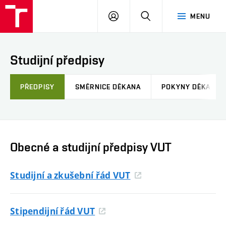
FAST
PŘIHLÁSIT
HLEDAT
MENU
VUT
SE
Brno
Studijní předpisy
PŘEDPISY
SMĚRNICE DĚKANA
POKYNY DĚKANA
Obecné a studijní předpisy VUT
Studijní a zkušební řád VUT
Stipendijní řád VUT