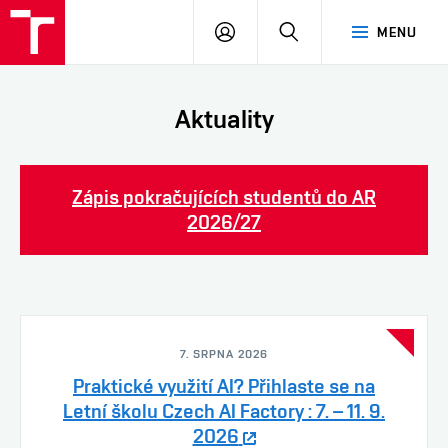
FAST
PŘIHLÁSIT
HLEDAT
MENU
VUT
SE
Brno
Aktuality
Zápis pokračujících studentů do AR
2026/27
7. SRPNA 2026
Praktické využití AI? Přihlaste se na
Letní školu Czech AI Factory : 7. – 11. 9.
2026