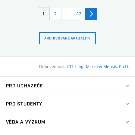
1
2
…
32
ARCHIVOVANÉ AKTUALITY
Odpovědnost:
CIT
/
Ing. Miroslav Menšík, Ph.D.
PRO UCHAZEČE
Pojďte na FAST
PRO STUDENTY
Nabídka programů
Časový plán studia
Přijímačky
VĚDA A VÝZKUM
Studijní programy
Zápisy
Úspěchy