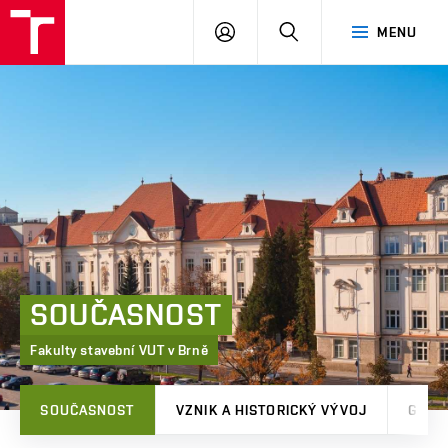
FAST
PŘIHLÁSIT
HLEDAT
MENU
VUT
SE
Brno
SOUČASNOST
Fakulty stavební VUT v Brně
SOUČASNOST
VZNIK A HISTORICKÝ VÝVOJ
GALE