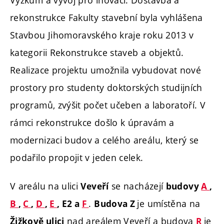
rekonstrukce Fakulty stavební byla vyhlášena
Stavbou Jihomoravského kraje roku 2013 v
kategorii Rekonstrukce staveb a objektů.
Realizace projektu umožnila vybudovat nové
prostory pro studenty doktorských studijních
programů, zvýšit počet učeben a laboratoří. V
rámci rekonstrukce došlo k úpravám a
modernizaci budov a celého areálu, který se
podařilo propojit v jeden celek.
V areálu na ulici
se nacházejí
Veveří
budovy
A
,
.
je umístěna na
B
,
C
,
D
,
E
,
E2
a
F
Budova Z
nad areálem Veveří a budova
je
Žižkově ulici
R