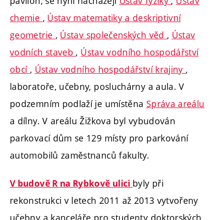
pavilon, se nyní nacházejí
Ústav fyziky
,
Ústav
chemie
,
Ústav matematiky a deskriptivní
geometrie
,
Ústav společenských věd
,
Ústav
vodních staveb
,
Ústav vodního hospodářství
obcí
,
Ústav vodního hospodářství krajiny
,
laboratoře, učebny, posluchárny a aula. V
podzemním podlaží je umístěna
Správa areálu
a dílny. V areálu Žižkova byl vybudován
parkovací dům se 129 místy pro parkování
automobilů zaměstnanců fakulty.
byly při
V budově R na Rybkově ulici
rekonstrukci v letech 2011 až 2013 vytvořeny
učebny a kanceláře pro studenty doktorských