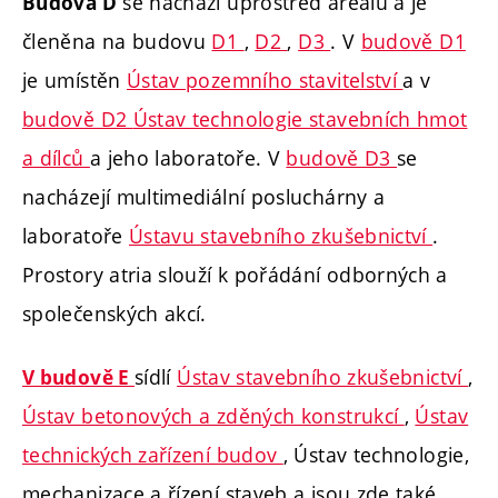
se nachází uprostřed areálu a je
Budova D
členěna na budovu
D1
,
D2
,
D3
. V
budově D1
je umístěn
Ústav pozemního stavitelství
a v
budově D2
Ústav technologie stavebních hmot
a dílců
a jeho laboratoře. V
budově D3
se
nacházejí multimediální posluchárny a
laboratoře
Ústavu stavebního zkušebnictví
.
Prostory atria slouží k pořádání odborných a
společenských akcí.
sídlí
Ústav stavebního zkušebnictví
,
V budově E
Ústav betonových a zděných konstrukcí
,
Ústav
technických zařízení budov
,
Ústav technologie,
mechanizace a řízení staveb
a jsou zde také