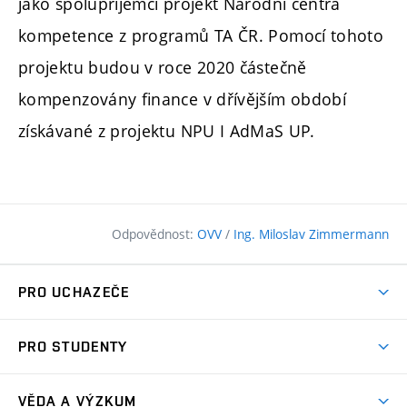
jako spolupříjemci projekt Národní centra
kompetence z programů TA ČR. Pomocí tohoto
projektu budou v roce 2020 částečně
kompenzovány finance v dřívějším období
získávané z projektu NPU I AdMaS UP.
Odpovědnost:
OVV
/
Ing. Miloslav Zimmermann
PRO UCHAZEČE
Pojďte na FAST
PRO STUDENTY
Nabídka programů
Časový plán studia
Přijímačky
VĚDA A VÝZKUM