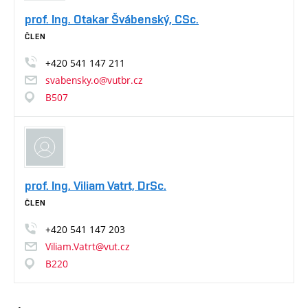
prof. Ing. Otakar Švábenský, CSc.
ČLEN
+420
541
147
211
svabensky.o@vutbr.cz
B507
prof. Ing. Viliam Vatrt, DrSc.
ČLEN
+420
541
147
203
Viliam.Vatrt@vut.cz
B220