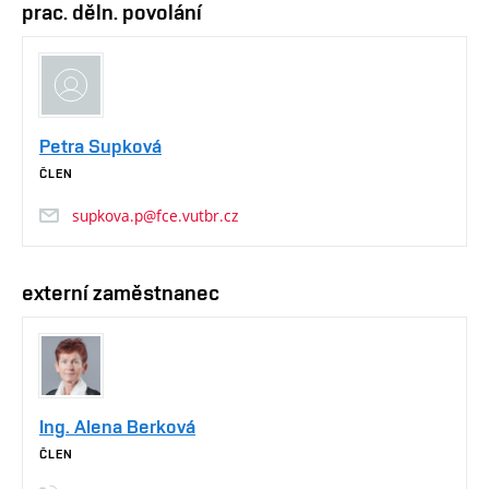
prac. děln. povolání
Petra Supková
ČLEN
supkova.p@fce.vutbr.cz
externí zaměstnanec
Ing. Alena Berková
ČLEN