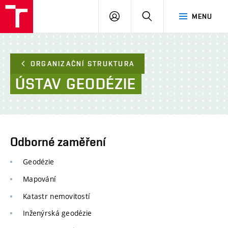
FAST
PŘIHLÁSIT
HLEDAT
MENU
VUT
SE
Brno
ORGANIZAČNÍ STRUKTURA
ÚSTAV
GEODÉZIE
Odborné zaměření
Geodézie
Mapování
Katastr nemovitostí
Inženýrská geodézie