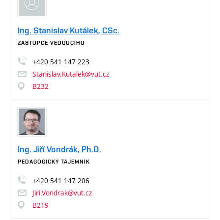
Ing. Stanislav Kutálek, CSc.
ZÁSTUPCE VEDOUCÍHO
+420
541
147
223
Stanislav.Kutalek@vut.cz
B232
Ing. Jiří Vondrák, Ph.D.
PEDAGOGICKÝ TAJEMNÍK
+420
541
147
206
Jiri.Vondrak@vut.cz
B219