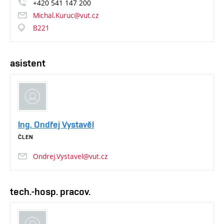
+420
541
147
200
Michal.Kuruc@vut.cz
B221
asistent
Ing. Ondřej Vystavěl
ČLEN
Ondrej.Vystavel@vut.cz
tech.-hosp. pracov.