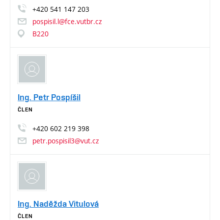
+420
541
147
203
pospisil.l@fce.vutbr.cz
B220
Ing. Petr Pospíšil
ČLEN
+420
602
219
398
petr.pospisil3@vut.cz
Ing. Naděžda Vitulová
ČLEN