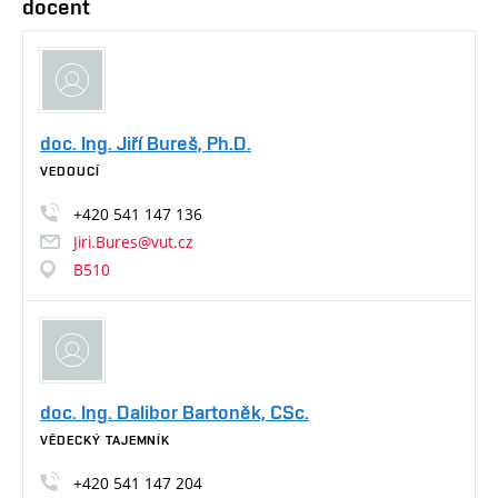
docent
doc. Ing. Jiří Bureš, Ph.D.
VEDOUCÍ
+420
541
147
136
Jiri.Bures@vut.cz
B510
doc. Ing. Dalibor Bartoněk, CSc.
VĚDECKÝ TAJEMNÍK
+420
541
147
204