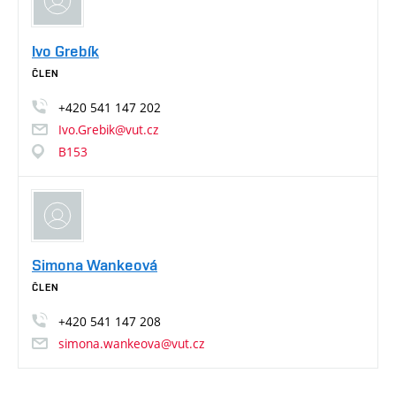
Ivo Grebík
ČLEN
+420
541
147
202
Ivo.Grebik@vut.cz
B153
Simona Wankeová
ČLEN
+420
541
147
208
simona.wankeova@vut.cz