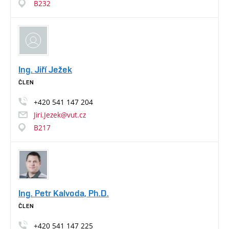
B232
Ing. Jiří Ježek
ČLEN
+420
541
147
204
Jiri.Jezek@vut.cz
B217
Ing. Petr Kalvoda, Ph.D.
ČLEN
+420
541
147
225