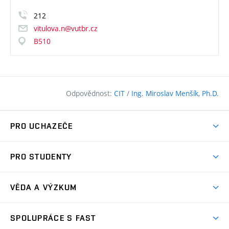
212
vitulova.n@vutbr.cz
B510
Odpovědnost:
CIT
/
Ing. Miroslav Menšík, Ph.D.
PRO UCHAZEČE
Pojďte na FAST
PRO STUDENTY
Nabídka programů
Časový plán studia
Přijímačky
VĚDA A VÝZKUM
Studijní programy
Zápisy
Úspěchy
Předměty
SPOLUPRÁCE S FAST
(externí
Ambasadoři pro prváky
Licence a patenty