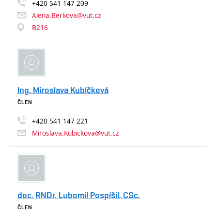
+420
541
147
209
Alena.Berkova@vut.cz
B216
Ing. Miroslava Kubíčková
ČLEN
+420
541
147
221
Miroslava.Kubickova@vut.cz
doc. RNDr. Lubomil Pospíšil, CSc.
ČLEN