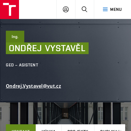
FAST
PŘIHLÁSIT
HLEDAT
MENU
VUT
SE
Brno
Ing.
ONDŘEJ
VYSTAVĚL
GED – ASISTENT
Ondrej.Vystavel@vut.cz