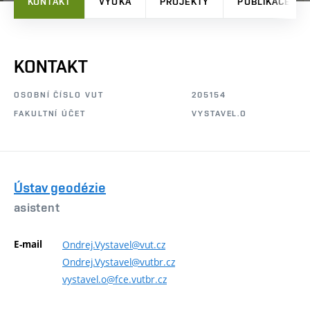
KONTAKT
VÝUKA
PROJEKTY
PUBLIKACE
KONTAKT
OSOBNÍ ČÍSLO VUT
205154
FAKULTNÍ ÚČET
VYSTAVEL.O
Ústav geodézie
asistent
E-mail
Ondrej.Vystavel@vut.cz
Ondrej.Vystavel@vutbr.cz
vystavel.o@fce.vutbr.cz