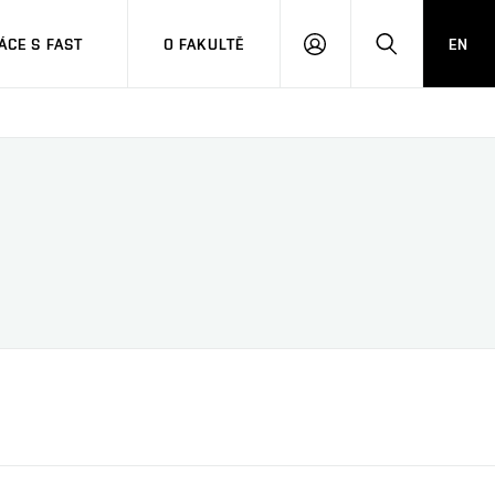
CE S FAST
O FAKULTĚ
EN
PŘIHLÁSIT
HLEDAT
SE