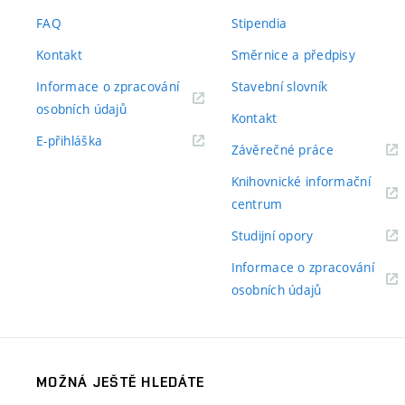
odkaz)
FAQ
Stipendia
Kontakt
Směrnice a předpisy
Informace o zpracování
Stavební slovník
(externí
osobních údajů
Kontakt
odkaz)
(externí
E-přihláška
(externí
Závěrečné práce
odkaz)
odkaz)
Knihovnické informační
(externí
centrum
odkaz)
(externí
Studijní opory
odkaz)
Informace o zpracování
(externí
osobních údajů
odkaz)
MOŽNÁ JEŠTĚ HLEDÁTE