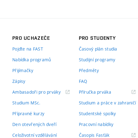
PRO UCHAZEČE
PRO STUDENTY
Pojďte na FAST
Časový plán studia
Nabídka programů
Studijní programy
Přijímačky
Předměty
Zápisy
FAQ
(externí
(externí
Ambasadoři pro prváky
Příručka prváka
odkaz)
odkaz)
Studium MSc.
Studium a práce v zahraničí
Přípravné kurzy
Studentské spolky
Den otevřených dveří
Pracovní nabídky
(externí
Celoživotní vzdělávání
Časopis Fasťák