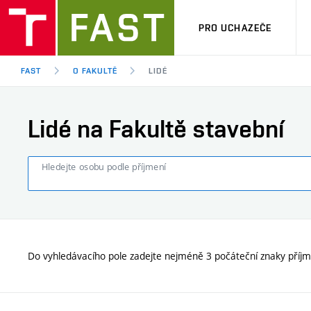
PRO UCHAZEČE
FAST
O FAKULTĚ
LIDÉ
Lidé na Fakultě stavební
Hledejte osobu podle příjmení
Do vyhledávacího pole zadejte nejméně 3 počáteční znaky příjm