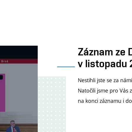
Záznam ze D
v listopadu
Nestihli jste se za ná
Natočili jsme pro Vás 
na konci záznamu i dot