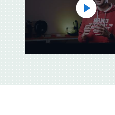
Přehrát
video