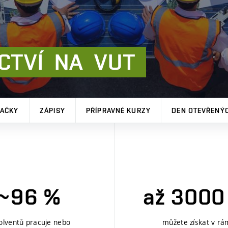
CTVÍ
NA
VUT
MAČKY
ZÁPISY
PŘÍPRAVNÉ KURZY
DEN OTEVŘENÝC
~96 %
až 3000
olventů pracuje nebo
můžete získat v rá