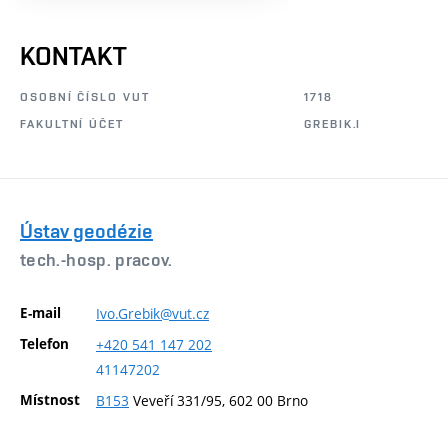
KONTAKT
OSOBNÍ ČÍSLO VUT
1718
FAKULTNÍ ÚČET
GREBIK.I
Ústav geodézie
tech.-hosp. pracov.
E-mail
Ivo.Grebik@vut.cz
Telefon
+420
541
147
202
41147202
Místnost
B153
Veveří 331/95, 602 00 Brno