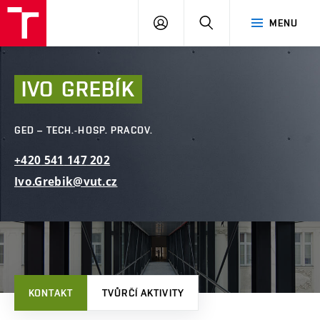
FAST
PŘIHLÁSIT
HLEDAT
MENU
VUT
SE
Brno
IVO
GREBÍK
GED – TECH.-HOSP. PRACOV.
+420
541
147
202
Ivo.Grebik@vut.cz
KONTAKT
TVŮRČÍ AKTIVITY