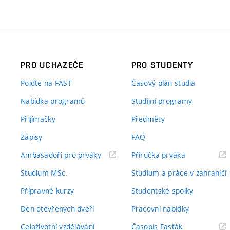
PRO UCHAZEČE
PRO STUDENTY
Pojďte na FAST
Časový plán studia
Nabídka programů
Studijní programy
Přijímačky
Předměty
Zápisy
FAQ
(externí
(externí
Ambasadoři pro prváky
Příručka prváka
odkaz)
odkaz)
Studium MSc.
Studium a práce v zahraničí
Přípravné kurzy
Studentské spolky
Den otevřených dveří
Pracovní nabídky
(externí
Celoživotní vzdělávání
Časopis Fasťák