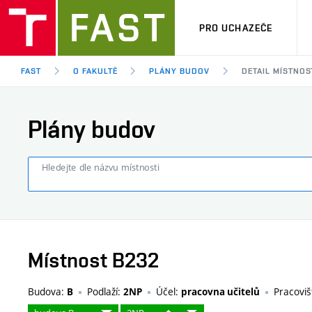
PRO UCHAZEČE
FAST
O FAKULTĚ
PLÁNY BUDOV
DETAIL MÍSTNOS
Plány budov
Hledejte dle názvu místnosti
Místnost B232
Budova:
Podlaží:
Účel:
Pracoviš
B
2NP
pracovna učitelů