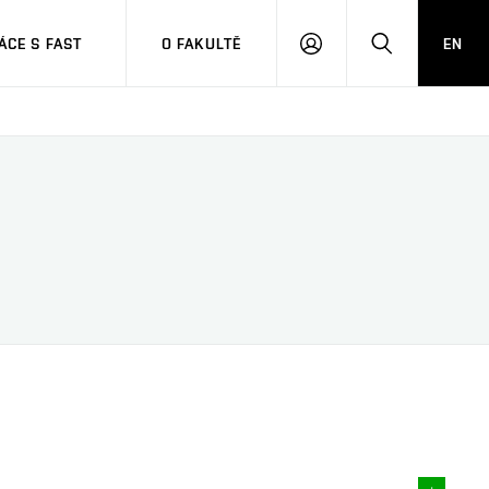
CE S FAST
O FAKULTĚ
EN
PŘIHLÁSIT
HLEDAT
SE