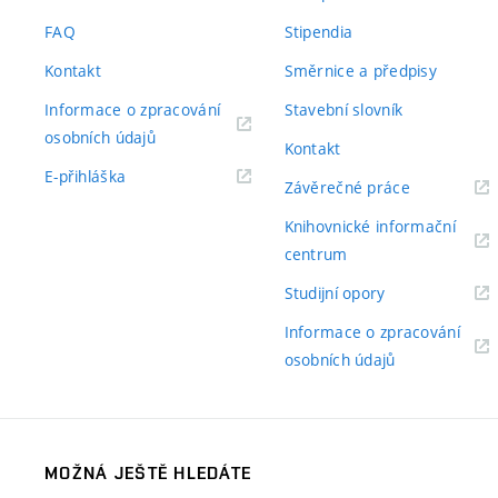
odkaz)
FAQ
Stipendia
Kontakt
Směrnice a předpisy
Informace o zpracování
Stavební slovník
(externí
osobních údajů
Kontakt
odkaz)
(externí
E-přihláška
(externí
Závěrečné práce
odkaz)
odkaz)
Knihovnické informační
(externí
centrum
odkaz)
(externí
Studijní opory
odkaz)
Informace o zpracování
(externí
osobních údajů
odkaz)
MOŽNÁ JEŠTĚ HLEDÁTE