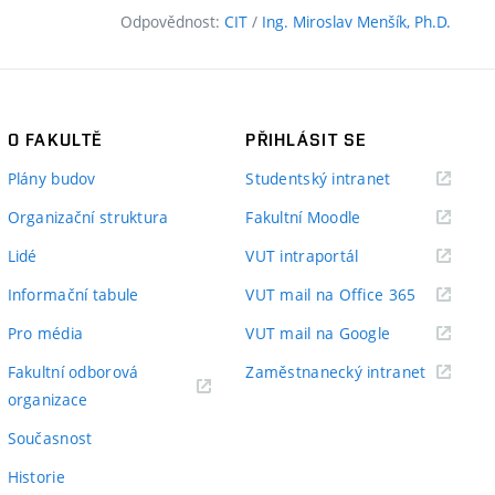
Odpovědnost:
CIT
/
Ing. Miroslav Menšík, Ph.D.
O FAKULTĚ
PŘIHLÁSIT SE
(externí
Plány budov
Studentský intranet
odkaz)
(externí
Organizační struktura
Fakultní Moodle
odkaz)
(externí
Lidé
VUT intraportál
odkaz)
(externí
Informační tabule
VUT mail na Office 365
odkaz)
(externí
Pro média
VUT mail na Google
odkaz)
(externí
Fakultní odborová
Zaměstnanecký intranet
(externí
odkaz)
organizace
odkaz)
Současnost
Historie