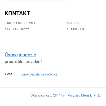
KONTAKT
OSOBNÍ ČÍSLO VUT
253638
FAKULTNÍ ÚČET
SUPKOVA.P
Ústav geodézie
prac. děln. povolání
E-mail
supkova.p@fce.vutbr.cz
Odpovědnost:
CIT
/
Ing. Miroslav Menšík, Ph.D.