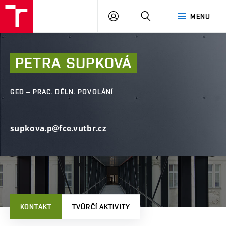
FAST
PŘIHLÁSIT
HLEDAT
MENU
VUT
SE
Brno
PETRA
SUPKOVÁ
GED – PRAC. DĚLN. POVOLÁNÍ
supkova.p@fce.vutbr.cz
KONTAKT
TVŮRČÍ AKTIVITY