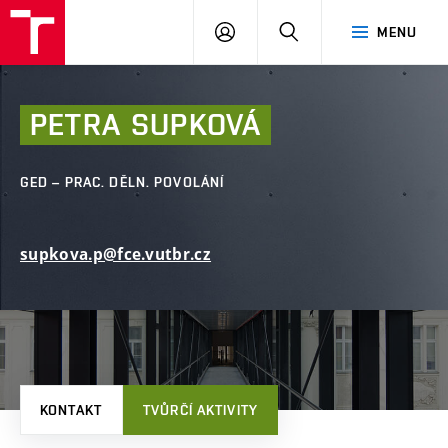
FAST
PŘIHLÁSIT
HLEDAT
MENU
VUT
SE
Brno
PETRA
SUPKOVÁ
GED – PRAC. DĚLN. POVOLÁNÍ
supkova.p@fce.vutbr.cz
KONTAKT
TVŮRČÍ AKTIVITY