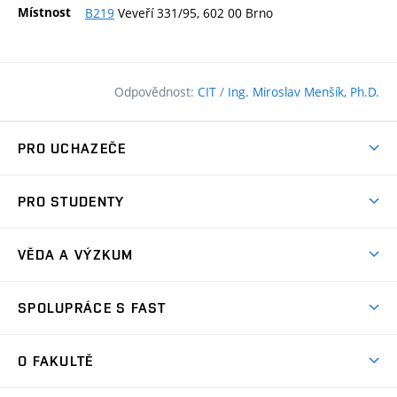
Místnost
B219
Veveří 331/95, 602 00 Brno
Odpovědnost:
CIT
/
Ing. Miroslav Menšík, Ph.D.
PRO UCHAZEČE
Pojďte na FAST
PRO STUDENTY
Nabídka programů
Časový plán studia
Přijímačky
VĚDA A VÝZKUM
Studijní programy
Zápisy
Úspěchy
Předměty
SPOLUPRÁCE S FAST
(externí
Ambasadoři pro prváky
Licence a patenty
odkaz)
FAQ
Studium MSc.
Firemní spolupráce
Centra výzkumu
O FAKULTĚ
(externí
Příručka prváka
Přípravné kurzy
Zahraniční spolupráce
odkaz)
Oblasti výzkumu
Studium a práce v zahraničí