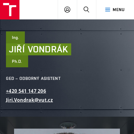
FAST
PŘIHLÁSIT
HLEDAT
MENU
VUT
SE
Brno
Ing.
JIŘÍ
VONDRÁK
Ph.D.
GED – ODBORNÝ ASISTENT
+420
541
147
206
Jiri.Vondrak@vut.cz