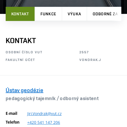
KONTAKT
FUNKCE
VÝUKA
ODBORNÉ ZAMĚŘ
KONTAKT
OSOBNÍ ČÍSLO VUT
2557
FAKULTNÍ ÚČET
VONDRAK.J
Ústav geodézie
pedagogický tajemník /
odborný asistent
E-mail
Jiri.Vondrak@vut.cz
Telefon
+420
541
147
206