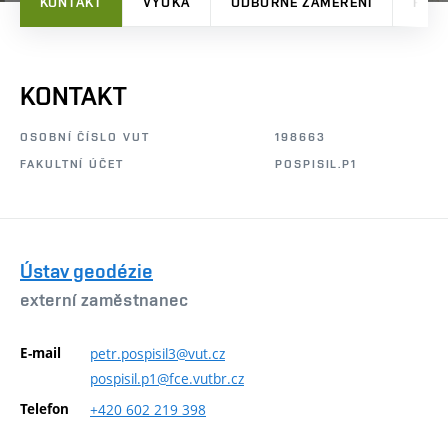
KONTAKT
VÝUKA
ODBORNÉ ZAMĚŘENÍ
PRO
KONTAKT
OSOBNÍ ČÍSLO VUT
198663
FAKULTNÍ ÚČET
POSPISIL.P1
Ústav geodézie
externí zaměstnanec
E-mail
petr.pospisil3@vut.cz
pospisil.p1@fce.vutbr.cz
Telefon
+420
602
219
398