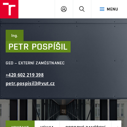
FAST
PŘIHLÁSIT
HLEDAT
MENU
VUT
SE
Brno
Ing.
PETR
POSPÍŠIL
GED – EXTERNÍ ZAMĚSTNANEC
+420
602
219
398
petr.pospisil3@vut.cz