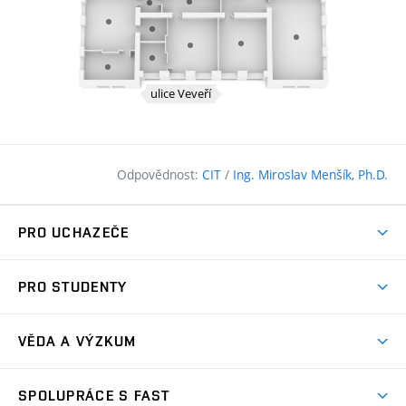
Odpovědnost:
CIT
/
Ing. Miroslav Menšík, Ph.D.
PRO UCHAZEČE
Pojďte na FAST
PRO STUDENTY
Nabídka programů
Časový plán studia
Přijímačky
VĚDA A VÝZKUM
Studijní programy
Zápisy
Úspěchy
Předměty
SPOLUPRÁCE S FAST
(externí
Ambasadoři pro prváky