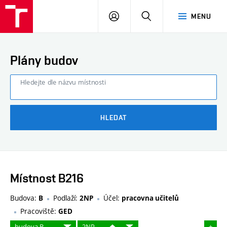
FAST
PŘIHLÁSIT
HLEDAT
MENU
VUT
SE
Brno
Plány budov
Hledejte dle názvu místnosti
HLEDAT
Místnost B216
Budova:
Podlaží:
Účel:
B
2NP
pracovna učitelů
Pracoviště:
GED