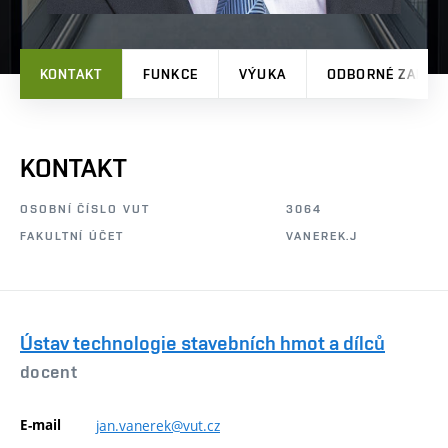
KONTAKT
FUNKCE
VÝUKA
ODBORNÉ ZAMĚŘ
KONTAKT
OSOBNÍ ČÍSLO VUT
3064
FAKULTNÍ ÚČET
VANEREK.J
Ústav technologie stavebních hmot a dílců
docent
E-mail
jan.vanerek@vut.cz