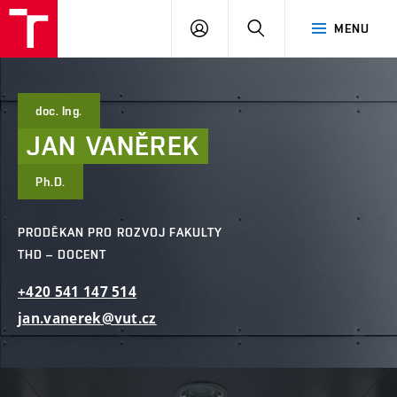
FAST
PŘIHLÁSIT
HLEDAT
MENU
VUT
SE
Brno
doc. Ing.
JAN
VANĚREK
Ph.D.
PRODĚKAN PRO ROZVOJ FAKULTY
THD – DOCENT
+420
541
147
514
jan.vanerek@vut.cz