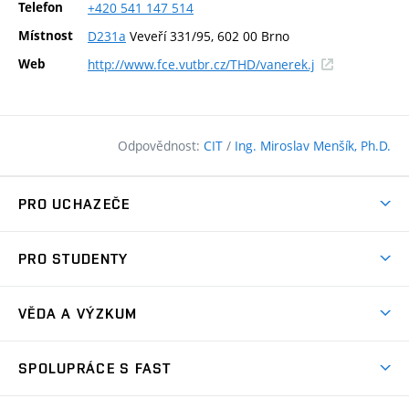
Telefon
+420
541
147
514
Místnost
D231a
Veveří 331/95, 602 00 Brno
(externí
Web
http://www.fce.vutbr.cz/THD/vanerek.j
odkaz)
Odpovědnost:
CIT
/
Ing. Miroslav Menšík, Ph.D.
PRO UCHAZEČE
Pojďte na FAST
PRO STUDENTY
Nabídka programů
Časový plán studia
Přijímačky
VĚDA A VÝZKUM
Studijní programy
Zápisy
Úspěchy
Předměty
SPOLUPRÁCE S FAST
(externí
Ambasadoři pro prváky
Licence a patenty
odkaz)
FAQ
Studium MSc.
Firemní spolupráce