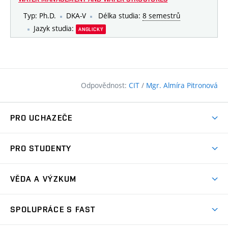
Typ: Ph.D.
DKA-V
Délka studia:
8 semestrů
Jazyk studia:
ANGLICKÝ
Odpovědnost:
CIT
/
Mgr. Almíra Pitronová
PRO UCHAZEČE
Pojďte na FAST
PRO STUDENTY
Nabídka programů
Časový plán studia
Přijímačky
VĚDA A VÝZKUM
Studijní programy
Zápisy
Úspěchy
Předměty
SPOLUPRÁCE S FAST
(externí
Ambasadoři pro prváky
Licence a patenty
odkaz)
FAQ