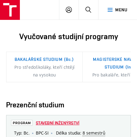
FAST
PŘIHLÁSIT
HLEDAT
MENU
VUT
SE
Brno
Vyučované studijní programy
BAKALÁŘSKÉ STUDIUM
(Bc.)
MAGISTERSKÉ NAVAZ
Pro středoškoláky, kteří chtějí
STUDIUM
(Ing.)
na vysokou
Pro bakaláře, kteří cht
Prezenční studium
STAVEBNÍ INŽENÝRSTVÍ
PROGRAM
Typ: Bc.
BPC-SI
Délka studia:
8 semestrů