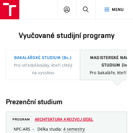
FAST
PŘIHLÁSIT
HLEDAT
MENU
VUT
SE
Brno
Vyučované studijní programy
BAKALÁŘSKÉ STUDIUM
(Bc.)
MAGISTERSKÉ NAVAZ
Pro středoškoláky, kteří chtějí
STUDIUM
(Ing.)
na vysokou
Pro bakaláře, kteří cht
Prezenční studium
ARCHITEKTURA A ROZVOJ SÍDEL
PROGRAM
NPC-ARS
Délka studia:
4 semestry