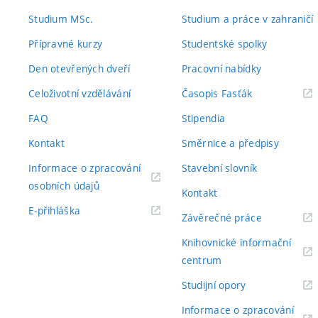
odkaz)
odkaz)
Studium MSc.
Studium a práce v zahraničí
Přípravné kurzy
Studentské spolky
Den otevřených dveří
Pracovní nabídky
(externí
Celoživotní vzdělávání
Časopis Fasťák
odkaz)
FAQ
Stipendia
Kontakt
Směrnice a předpisy
Informace o zpracování
Stavební slovník
(externí
osobních údajů
Kontakt
odkaz)
(externí
E-přihláška
(externí
Závěrečné práce
odkaz)
odkaz)
Knihovnické informační
(externí
centrum
odkaz)
(externí
Studijní opory
odkaz)
Informace o zpracování