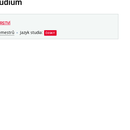
tudium
RSTVÍ
emestrů
Jazyk studia:
ČESKÝ