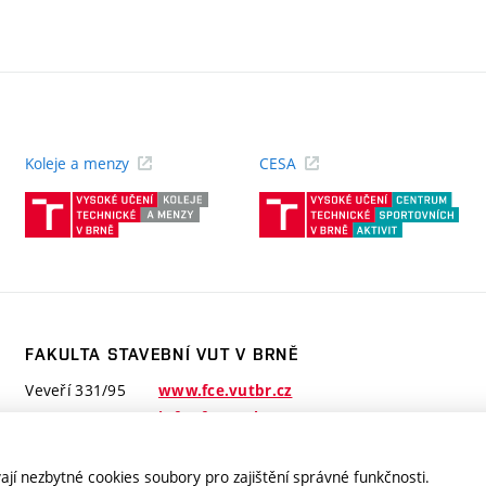
Koleje a menzy
CESA
(externí
(ext
odkaz)
odk
FAKULTA STAVEBNÍ VUT V BRNĚ
Veveří 331/95
www.fce.vutbr.cz
602 00 Brno
info@fce.vutbr.cz
jí nezbytné cookies soubory pro zajištění správné funkčnosti.