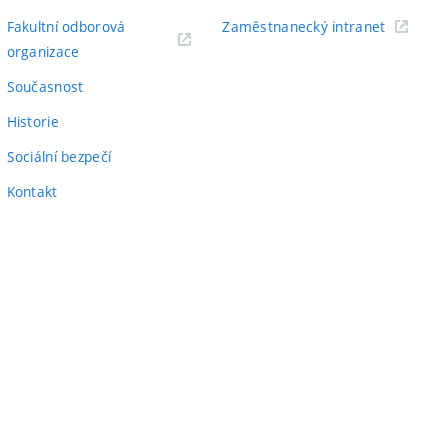
odkaz)
(externí
Fakultní odborová
Zaměstnanecký intranet
(externí
odkaz)
organizace
odkaz)
Současnost
Historie
Sociální bezpečí
Kontakt