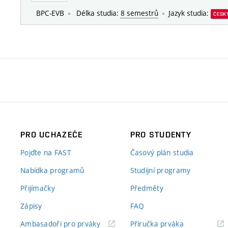
BPC-EVB
Délka studia:
8 semestrů
Jazyk studia:
ČESK
PRO UCHAZEČE
PRO STUDENTY
Pojďte na FAST
Časový plán studia
Nabídka programů
Studijní programy
Přijímačky
Předměty
Zápisy
FAQ
(externí
(externí
Ambasadoři pro prváky
Příručka prváka