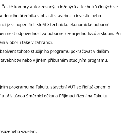
ů České komory autorizovaných inženýrů a techniků činných ve
 vedoucího úředníka v oblasti stavebních investic nebo
cí je schopen řídit složité technicko-ekonomické odborné
open nést odpovědnost za odborné řízení jednotlivců a skupin. Při
ní v oboru také v zahraničí.
bsolvent tohoto studijního programu pokračovat v dalším
tavebnictví nebo v jiném příbuzném studijním programu.
ijním programu na Fakultu stavební VUT se řídí zákonem o
a příslušnou Směrnicí děkana Přijímací řízení na Fakultu
osaženého vzdělání,