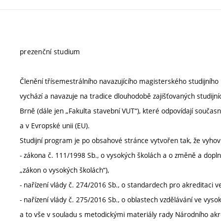
prezenční studium
Členění třísemestrálního navazujícího magisterského studijníh
vychází a navazuje na tradice dlouhodobě zajišťovaných studij
Brně (dále jen „Fakulta stavební VUT“), které odpovídají souča
a v Evropské unii (EU).
Studijní program je po obsahové stránce vytvořen tak, že vyho
- zákona č. 111/1998 Sb., o vysokých školách a o změně a doplně
„zákon o vysokých školách“),
- nařízení vlády č. 274/2016 Sb., o standardech pro akreditaci v
- nařízení vlády č. 275/2016 Sb., o oblastech vzdělávání ve vyso
a to vše v souladu s metodickými materiály rady Národního ak