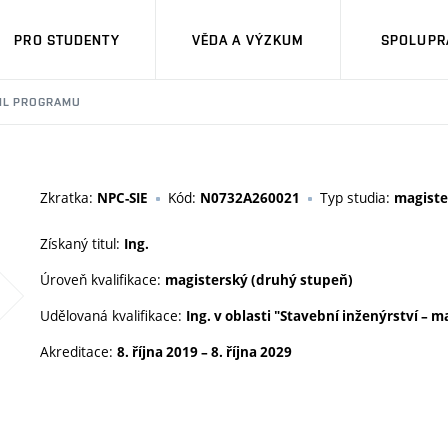
PRO STUDENTY
VĚDA A VÝZKUM
SPOLUPRÁ
IL PROGRAMU
Zkratka:
Kód:
Typ studia:
NPC-SIE
N0732A260021
magiste
Získaný titul:
Ing.
Úroveň kvalifikace:
magisterský (druhý stupeň)
Udělovaná kvalifikace:
Ing. v oblasti "Stavební inženýrství –
Akreditace:
8. října 2019
–
8. října 2029