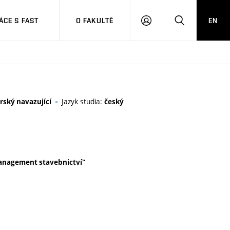
CE S FAST
O FAKULTĚ
EN
PŘIHLÁSIT
HLEDAT
SE
Jazyk studia:
rský navazující
český
 management stavebnictví"