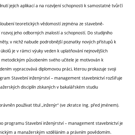
í jejich aplikací a na rozvíjení schopnosti k samostatné tvůrčí
hloubení teoretických vědomostí zejména ze stavebně-
ozvoj jeho odborných znalostí a schopností. Do studijního
ěty, v nichž nabude podrobnější poznatky nových přístupů k
 úkolů je v rámci výuky veden k uplatňování nejnovějších
 a metodickým působením svého učitele je motivován k
dením vypracovává diplomovou práci, kterou prokazuje svoji
program Stavební inženýrství – management stavebnictví rozšiřuje
ažerských disciplín získaných v bakalářském studiu
ávněn používat titul „inženýr“ (ve zkratce Ing. před jménem).
ího programu Stavební inženýrství – management stavebnictví je
omickým a manažerským vzděláním a právním povědomím.