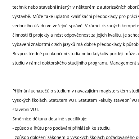
technik nebo stavební inženýr v některém z autorizačních obor
výstavbě. Může také uplatnit kvalifikační předpoklady pro práci
vedoucího úřadu ve veřejné správě. V rámci získaných kompeten
činnosti či projekty a nést odpovědnost za jejich kvalitu. Je sch
vybavení znalostmi cizích jazyků má dobré předpoklady k působe
Bezprostředně po ukončení studia nebo kdykoliv později může a
studiu v rámci doktorského studijního programu Management s
Přijímání uchazečů o studium v navazujícím magisterském stud
vysokých školách, Statutem VUT, Statutem Fakulty stavební VUT 
stavební VUT.
Směrnice děkana detailně specifikuje:
- způsob a lhůtu pro podávání přihlášek ke studiu,
- způsob doložení zákonem o vysokých školách požadovaného d