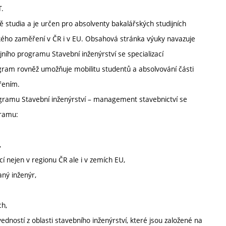
T.
 studia a je určen pro absolventy bakalářských studijních
ckého zaměření v ČR i v EU. Obsahová stránka výuky navazuje
jního programu Stavební inženýrství se specializací
gram rovněž umožňuje mobilitu studentů a absolvování části
řením.
gramu Stavební inženýrství – management stavebnictví se
gramu:
,
í nejen v regionu ČR ale i v zemích EU,
aný inženýr,
ch,
edností z oblasti stavebního inženýrství, které jsou založené na