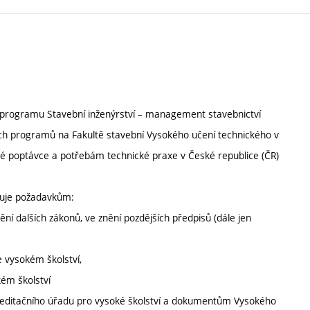
o programu Stavební inženýrství – management stavebnictví
ních programů na Fakultě stavební Vysokého učení technického v
sné poptávce a potřebám technické praxe v České republice (ČR)
vuje požadavkům:
ní dalších zákonů, ve znění pozdějších předpisů (dále jen
e vysokém školství,
kém školství
reditačního úřadu pro vysoké školství a dokumentům Vysokého