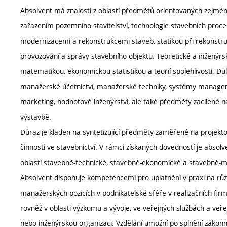
Absolvent má znalosti z oblastí předmětů orientovaných zejmén
zařazením pozemního stavitelství, technologie stavebních proce
modernizacemi a rekonstrukcemi staveb, statikou při rekonstru
provozování a správy stavebního objektu. Teoretické a inženýrs
matematikou, ekonomickou statistikou a teorií spolehlivosti. D
manažerské účetnictví, manažerské techniky, systémy manage
marketing, hodnotové inženýrství, ale také předměty zacílené n
výstavbě.
Důraz je kladen na syntetizující předměty zaměřené na projekt
činnosti ve stavebnictví. V rámci získaných dovedností je absol
oblasti stavebně-technické, stavebně-ekonomické a stavebně-ma
Absolvent disponuje kompetencemi pro uplatnění v praxi na růz
manažerských pozicích v podnikatelské sféře v realizačních firm
rovněž v oblasti výzkumu a vývoje, ve veřejných službách a veřej
nebo inženýrskou organizaci. Vzdělání umožní po splnění zákon