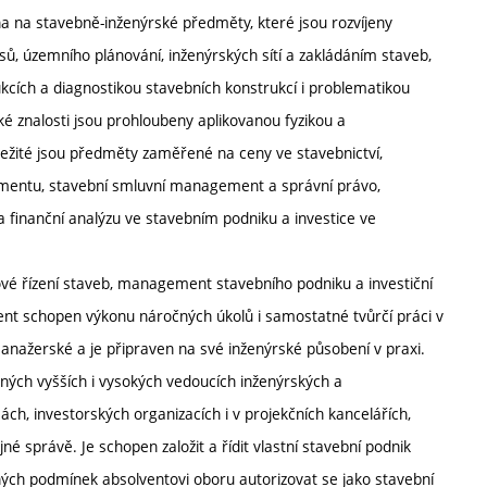
a na stavebně-inženýrské předměty, které jsou rozvíjeny
sů, územního plánování, inženýrských sítí a zakládáním staveb,
kcích a diagnostikou stavebních konstrukcí i problematikou
ké znalosti jsou prohloubeny aplikovanou fyzikou a
ůležité jsou předměty zaměřené na ceny ve stavebnictví,
mentu, stavební smluvní management a správní právo,
a finanční analýzu ve stavebním podniku a investice ve
ové řízení staveb, management stavebního podniku a investiční
vent schopen výkonu náročných úkolů i samostatné tvůrčí práci v
nažerské a je připraven na své inženýrské působení v praxi.
ných vyšších i vysokých vedoucích inženýrských a
ách, investorských organizacích i v projekčních kancelářích,
né správě. Je schopen založit a řídit vlastní stavební podnik
ných podmínek absolventovi oboru autorizovat se jako stavební