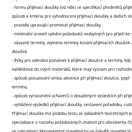
- formu přijímací zkoušky (viz níže) se specifikací předmětů při
způsob a kritéria pro vyhodnocení přijímací zkoušky a dalších sku
- pravidla upravující prominutí přijímací zkoušky,
- minimální úroveň splnění požadavků nezbytných pro přijetí ke
- závazné termíny, zejména termíny konání přijímacích zkoušek 
zkoušek,
- lhůty pro odeslání pozvánek k přijímací zkoušce a termíny, 
nahlédnout do svých materiálů, které mají význam pro rozhodnutí
- způsob posuzování omluv absence při přijímací zkoušce, popř
termínu,
- způsob vyrozumění uchazečů o dosažených výsledcích při přij
- vyhlášení výsledků přijímací zkoušky, sestavení pořadníku, rozho
Přijímací zkouška má podobu testu ze základních teoretických př
specializace v rozsahu požadovaných znalostí pro absolventa čt
se specializací Management stavebnictví na Fakultě stavební VU