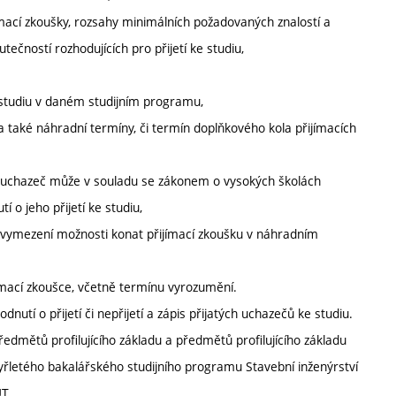
jímací zkoušky, rozsahy minimálních požadovaných znalostí a
tečností rozhodujících pro přijetí ke studiu,
 studiu v daném studijním programu,
a také náhradní termíny, či termín doplňkového kola přijímacích
kdy uchazeč může v souladu se zákonem o vysokých školách
 o jeho přijetí ke studiu,
. vymezení možnosti konat přijímací zkoušku v náhradním
ímací zkoušce, včetně termínu vyrozumění.
dnutí o přijetí či nepřijetí a zápis přijatých uchazečů ke studiu.
edmětů profilujícího základu a předmětů profilujícího základu
yřletého bakalářského studijního programu Stavební inženýrství
T.