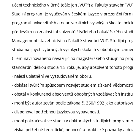
učení technického v Brně (dále jen „VUT“) a Fakulty stavební VU
Studijní program je vyučován v českém jazyce v prezenční formě
programů univerzitních a neuniverzitních vysokých škol techni
především na znalosti absolventů čtyřletého bakalářského studi
Management stavebnictví na Fakultě stavební VUT. Studijní pro
studia na jiných vybraných vysokých školách s obdobným zamě
Cílem navrhovaného navazujícího magisterského studijního pro
standardní délkou studia 1,5 roku je, aby absolvent tohoto pro
- nalezl uplatnění ve vystudovaném oboru,
- dokázal tvůrčím způsobem rozvíjet studiem získané vědomosti
- obstál v konkurenci absolventů obdobných vzdělávacích instituc
- mohl být autorizován podle zákona č. 360/1992 jako autorizov
- disponoval potřebnou jazykovou vybaveností,
- mohl pokračovat ve studiu v doktorských studijních programe
- získal potřebné teoretické, odborné a praktické poznatky a dov