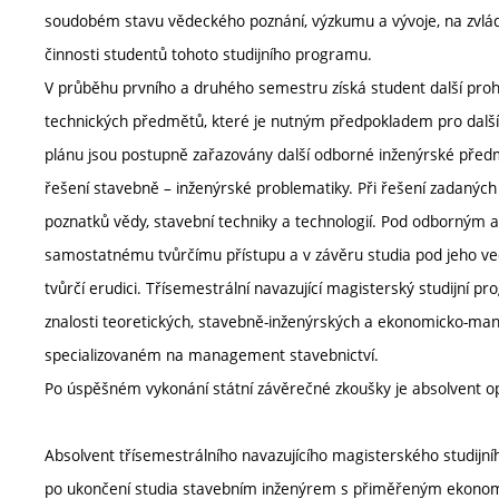
soudobém stavu vědeckého poznání, výzkumu a vývoje, na zvládnut
činnosti studentů tohoto studijního programu.
V průběhu prvního a druhého semestru získá student další pro
technických předmětů, které je nutným předpokladem pro další r
plánu jsou postupně zařazovány další odborné inženýrské předm
řešení stavebně – inženýrské problematiky. Při řešení zadaných
poznatků vědy, stavební techniky a technologií. Pod odborným
samostatnému tvůrčímu přístupu a v závěru studia pod jeho ve
tvůrčí erudici. Třísemestrální navazující magisterský studijní 
znalosti teoretických, stavebně-inženýrských a ekonomicko-man
specializovaném na management stavebnictví.
Po úspěšném vykonání státní závěrečné zkoušky je absolvent opr
Absolvent třísemestrálního navazujícího magisterského studijn
po ukončení studia stavebním inženýrem s přiměřeným ekon