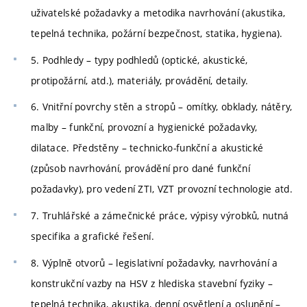
uživatelské požadavky a metodika navrhování (akustika,
tepelná technika, požární bezpečnost, statika, hygiena).
5. Podhledy – typy podhledů (optické, akustické,
protipožární, atd.), materiály, provádění, detaily.
6. Vnitřní povrchy stěn a stropů – omítky, obklady, nátěry,
malby – funkční, provozní a hygienické požadavky,
dilatace. Předstěny – technicko-funkční a akustické
(způsob navrhování, provádění pro dané funkční
požadavky), pro vedení ZTI, VZT provozní technologie atd.
7. Truhlářské a zámečnické práce, výpisy výrobků, nutná
specifika a grafické řešení.
8. Výplně otvorů – legislativní požadavky, navrhování a
konstrukční vazby na HSV z hlediska stavební fyziky –
tepelná technika, akustika, denní osvětlení a oslunění –