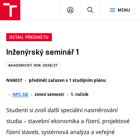
FAST
PŘIHLÁSIT
HLEDAT
MENU
VUT
SE
Brno
DETAIL PŘEDMĚTU
Inženýrský seminář 1
AKADEMICKÝ ROK 2026/27
NVA037
předmět zařazen v 1 studijním plánu
NPC-SIE
zimní semestr
1. ročník
Studenti si zvolí další speciální nasměrování
studia – stavební ekonomika a řízení, projektové
řízení staveb, systémová analýza a veřejné