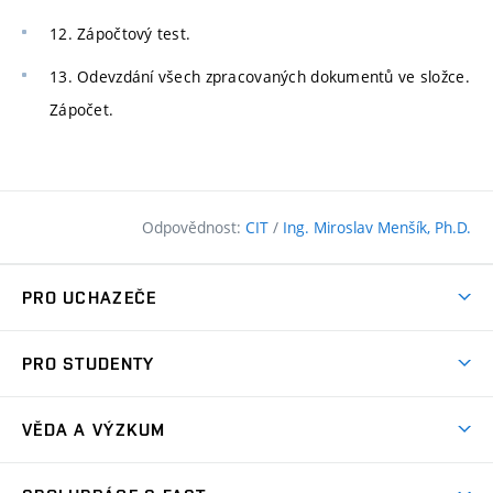
12. Zápočtový test.
13. Odevzdání všech zpracovaných dokumentů ve složce.
Zápočet.
Odpovědnost:
CIT
/
Ing. Miroslav Menšík, Ph.D.
PRO UCHAZEČE
Pojďte na FAST
PRO STUDENTY
Nabídka programů
Časový plán studia
Přijímačky
VĚDA A VÝZKUM
Studijní programy
Zápisy
Úspěchy
Předměty