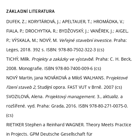
ZÁKLADNÍ LITERATURA
DUFEK, Z.; KORYTÁROVÁ, J.; APELTAUER, T.; HROMÁDKA, V.;
FIALA, P.; DROCHYTKA, R.; BYDŽOVSKÝ, J.; VANĚREK, J.; AIGEL,
P.; VÝSKALA, M.; NOVÝ, M.
Veřejné stavební investice
. Praha:
Leges, 2018. 392 s. ISBN: 978-80-7502-322-3 (cs)
TICHÝ, Milík.
Projekty a zakázky ve výstavbě
. Praha: C. H. Beck,
2008. Monografie. ISBN 978-80-7400-009-6 (cs)
NOVÝ Martin, Jana NOVÁKOVÁ a Miloš WALHANS. P
rojektové
řízení staveb 2,
Studijní opora. FAST VUT v Brně. 2007 (cs)
SVOZILOVÁ, Alena.
Projektový management
. 3., aktualiz. a
rozšířené. vyd. Praha: Grada, 2016. ISBN 978-80-271-0075-0.
(cs)
RIETIKER Stephen a Reinhard WAGNER. Theory Meets Practice
in Projects. GPM Deutsche Gesellschaft für