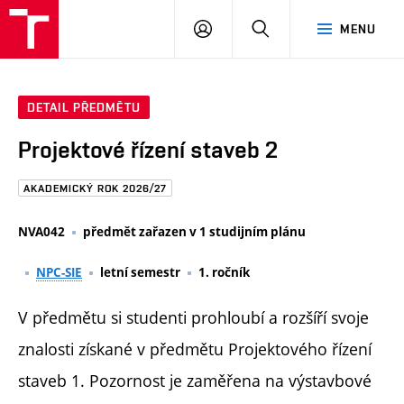
FAST
PŘIHLÁSIT
HLEDAT
MENU
VUT
SE
Brno
DETAIL PŘEDMĚTU
Projektové řízení staveb 2
AKADEMICKÝ ROK 2026/27
NVA042
předmět zařazen v 1 studijním plánu
NPC-SIE
letní semestr
1. ročník
V předmětu si studenti prohloubí a rozšíří svoje
znalosti získané v předmětu Projektového řízení
staveb 1. Pozornost je zaměřena na výstavbové