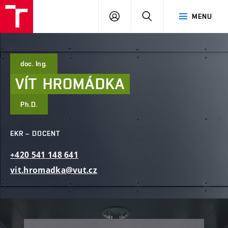
FAST
PŘIHLÁSIT
HLEDAT
MENU
VUT
SE
Brno
doc. Ing.
VÍT
HROMÁDKA
Ph.D.
EKR – DOCENT
+420
541
148
641
vit.hromadka@vut.cz