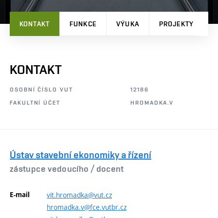
KONTAKT
FUNKCE
VÝUKA
PROJEKTY
P
KONTAKT
OSOBNÍ ČÍSLO VUT
12186
FAKULTNÍ ÚČET
HROMADKA.V
Ústav stavební ekonomiky a řízení
zástupce vedoucího /
docent
E-mail
vit.hromadka@vut.cz
hromadka.v@fce.vutbr.cz