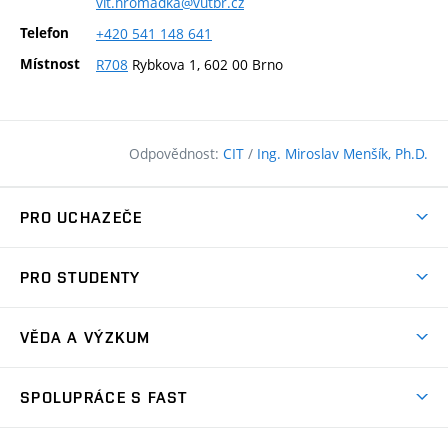
vit.hromadka@vutbr.cz
Telefon
+420
541
148
641
Místnost
R708
Rybkova 1, 602 00 Brno
Odpovědnost:
CIT
/
Ing. Miroslav Menšík, Ph.D.
PRO UCHAZEČE
Pojďte na FAST
PRO STUDENTY
Nabídka programů
Časový plán studia
Přijímačky
VĚDA A VÝZKUM
Studijní programy
Zápisy
Úspěchy
Předměty
SPOLUPRÁCE S FAST
(externí
Ambasadoři pro prváky
Licence a patenty
odkaz)
FAQ
Studium MSc.
Firemní spolupráce