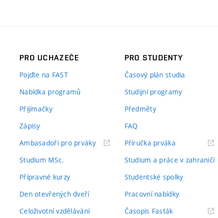
PRO UCHAZEČE
PRO STUDENTY
Pojďte na FAST
Časový plán studia
Nabídka programů
Studijní programy
Přijímačky
Předměty
Zápisy
FAQ
(externí
(externí
Ambasadoři pro prváky
Příručka prváka
odkaz)
odkaz)
Studium MSc.
Studium a práce v zahraničí
Přípravné kurzy
Studentské spolky
Den otevřených dveří
Pracovní nabídky
(externí
Celoživotní vzdělávání
Časopis Fasťák