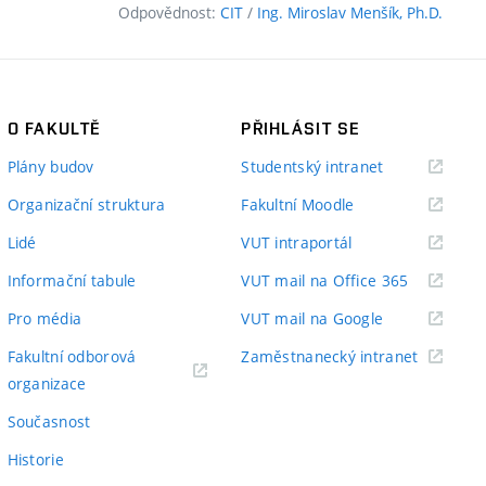
Odpovědnost:
CIT
/
Ing. Miroslav Menšík, Ph.D.
O FAKULTĚ
PŘIHLÁSIT SE
(externí
Plány budov
Studentský intranet
odkaz)
(externí
Organizační struktura
Fakultní Moodle
odkaz)
(externí
Lidé
VUT intraportál
odkaz)
(externí
Informační tabule
VUT mail na Office 365
odkaz)
(externí
Pro média
VUT mail na Google
odkaz)
(externí
Fakultní odborová
Zaměstnanecký intranet
(externí
odkaz)
organizace
odkaz)
Současnost
Historie