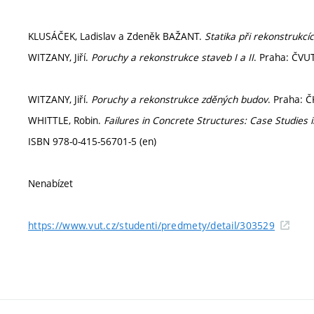
KLUSÁČEK, Ladislav a Zdeněk BAŽANT.
Statika při rekonstrukcí
WITZANY, Jiří.
Poruchy a rekonstrukce staveb I a II
. Praha: ČVUT
WITZANY, Jiří.
Poruchy a rekonstrukce zděných budov
. Praha: Č
WHITTLE, Robin.
Failures in Concrete Structures: Case Studies
ISBN 978-0-415-56701-5 (en)
Nenabízet
https://www.vut.cz/studenti/predmety/detail/303529