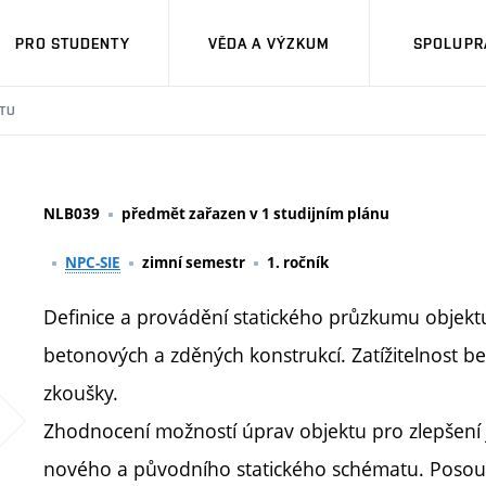
PRO STUDENTY
VĚDA A VÝZKUM
SPOLUPRÁ
TU
NLB039
předmět zařazen v 1 studijním plánu
NPC-SIE
zimní semestr
1. ročník
Definice a provádění statického průzkumu objektu
betonových a zděných konstrukcí. Zatížitelnost b
zkoušky.
Zhodnocení možností úprav objektu pro zlepšení 
nového a původního statického schématu. Posouzen