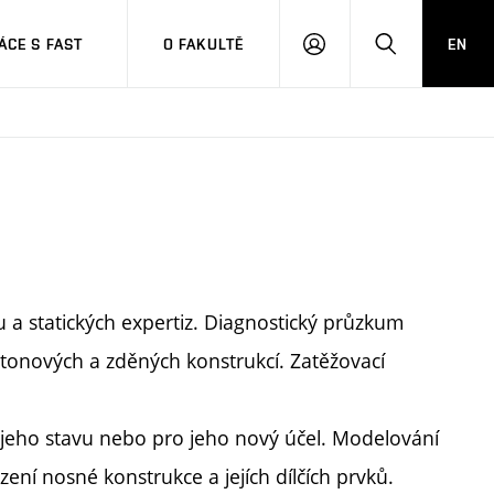
CE S FAST
O FAKULTĚ
EN
PŘIHLÁSIT
HLEDAT
SE
 a statických expertiz. Diagnostický průzkum
etonových a zděných konstrukcí. Zatěžovací
jeho stavu nebo pro jeho nový účel. Modelování
í nosné konstrukce a jejích dílčích prvků.