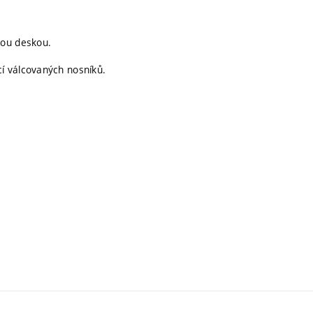
vou deskou.
í válcovaných nosníků.