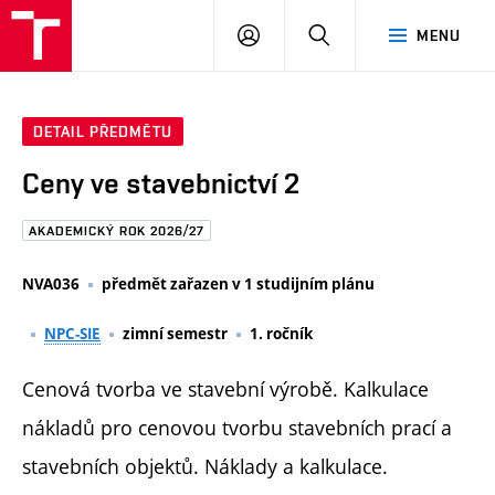
FAST
PŘIHLÁSIT
HLEDAT
MENU
VUT
SE
Brno
DETAIL PŘEDMĚTU
Ceny ve stavebnictví 2
AKADEMICKÝ ROK 2026/27
NVA036
předmět zařazen v 1 studijním plánu
NPC-SIE
zimní semestr
1. ročník
Cenová tvorba ve stavební výrobě. Kalkulace
nákladů pro cenovou tvorbu stavebních prací a
stavebních objektů. Náklady a kalkulace.