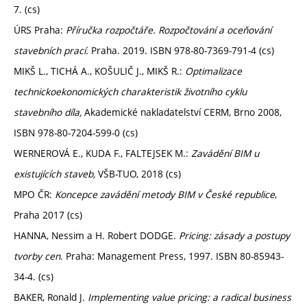
7. (cs)
ÚRS Praha:
Příručka rozpočtáře. Rozpočtování a oceňování
stavebních prací.
Praha. 2019. ISBN 978-80-7369-791-4 (cs)
MIKŠ L., TICHÁ A., KOŠULIČ J., MIKŠ R.:
Optimalizace
technickoekonomických charakteristik životního cyklu
stavebního díla,
Akademické nakladatelství CERM, Brno 2008,
ISBN 978-80-7204-599-0 (cs)
WERNEROVÁ E., KUDA F., FALTEJSEK M.:
Zavádění BIM u
existujících staveb,
VŠB-TUO, 2018 (cs)
MPO ČR:
Koncepce zavádění metody BIM v České republice
,
Praha 2017 (cs)
HANNA, Nessim a H. Robert DODGE.
Pricing: zásady a postupy
tvorby cen
. Praha: Management Press, 1997. ISBN 80-85943-
34-4. (cs)
BAKER, Ronald J.
Implementing value pricing: a radical business