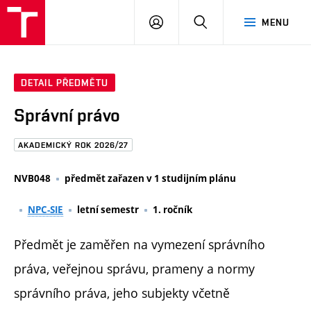
FAST
PŘIHLÁSIT
HLEDAT
MENU
VUT
SE
Brno
DETAIL PŘEDMĚTU
Správní právo
AKADEMICKÝ ROK 2026/27
NVB048
předmět zařazen v 1 studijním plánu
NPC-SIE
letní semestr
1. ročník
Předmět je zaměřen na vymezení správního
práva, veřejnou správu, prameny a normy
správního práva, jeho subjekty včetně