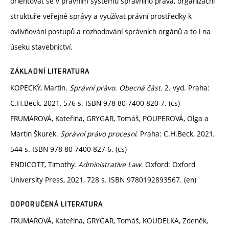
orientovat se v právním systému správního práva, organizační
struktuře veřejné správy a využívat právní prostředky k
ovlivňování postupů a rozhodování správních orgánů a to i na
úseku stavebnictví.
ZÁKLADNÍ LITERATURA
KOPECKÝ, Martin.
Správní právo. Obecná část.
2. vyd. Praha:
C.H.Beck, 2021, 576 s. ISBN 978-80-7400-820-7. (cs)
FRUMAROVÁ, Kateřina, GRYGAR, Tomáš, POUPEROVÁ, Olga a
Martin Škurek.
Správní právo procesní
. Praha: C.H.Beck, 2021,
544 s. ISBN 978-80-7400-827-6. (cs)
ENDICOTT, Timothy.
Administrative Law
. Oxford: Oxford
University Press, 2021, 728 s. ISBN 9780192893567. (en)
DOPORUČENÁ LITERATURA
FRUMAROVÁ, Kateřina, GRYGAR, Tomáš, KOUDELKA, Zdeněk,