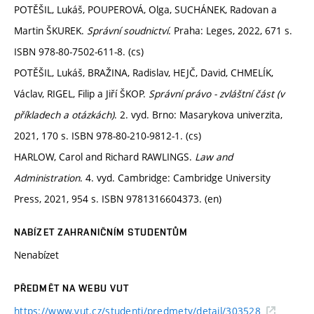
POTĚŠIL, Lukáš, POUPEROVÁ, Olga, SUCHÁNEK, Radovan a
Martin ŠKUREK.
Správní soudnictví
. Praha: Leges, 2022, 671 s.
ISBN 978-80-7502-611-8. (cs)
POTĚŠIL, Lukáš, BRAŽINA, Radislav, HEJČ, David, CHMELÍK,
Václav, RIGEL, Filip a Jiří ŠKOP.
Správní právo - zvláštní část (v
příkladech a otázkách)
. 2. vyd. Brno: Masarykova univerzita,
2021, 170 s. ISBN 978-80-210-9812-1. (cs)
HARLOW, Carol and Richard RAWLINGS.
Law and
Administration
. 4. vyd. Cambridge: Cambridge University
Press, 2021, 954 s. ISBN 9781316604373. (en)
NABÍZET ZAHRANIČNÍM STUDENTŮM
Nenabízet
PŘEDMĚT NA WEBU VUT
https://www.vut.cz/studenti/predmety/detail/303528