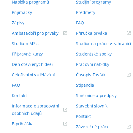
Nabídka programů
Studijní programy
Přijímačky
Předměty
Zápisy
FAQ
(externí
(externí
Ambasadoři pro prváky
Příručka prváka
odkaz)
odkaz)
Studium MSc.
Studium a práce v zahraničí
Přípravné kurzy
Studentské spolky
Den otevřených dveří
Pracovní nabídky
(externí
Celoživotní vzdělávání
Časopis Fasťák
odkaz)
FAQ
Stipendia
Kontakt
Směrnice a předpisy
Informace o zpracování
Stavební slovník
(externí
osobních údajů
Kontakt
odkaz)
(externí
E-přihláška
(externí
Závěrečné práce
odkaz)