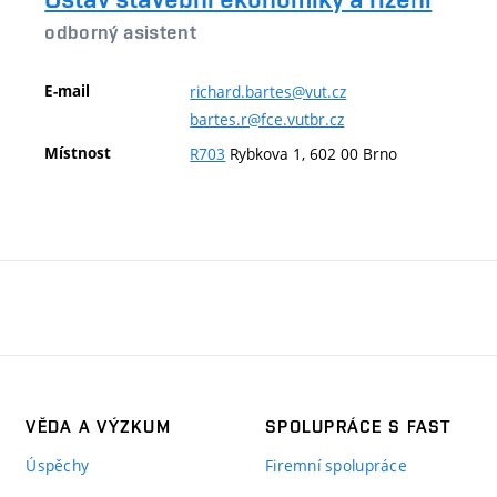
odborný asistent
E-mail
richard.bartes@vut.cz
bartes.r@fce.vutbr.cz
Místnost
R703
Rybkova 1, 602 00 Brno
VĚDA A VÝZKUM
SPOLUPRÁCE S FAST
Úspěchy
Firemní spolupráce