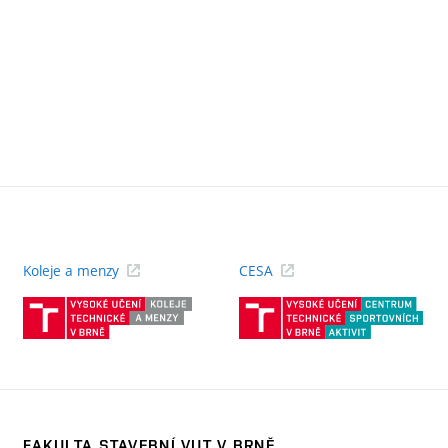
Koleje a menzy
CESA
(externí
(ext
odkaz)
odk
FAKULTA STAVEBNÍ VUT V BRNĚ