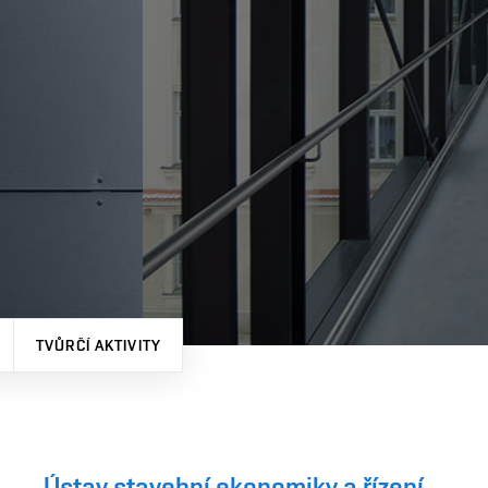
TVŮRČÍ AKTIVITY
Ústav stavební ekonomiky a řízení