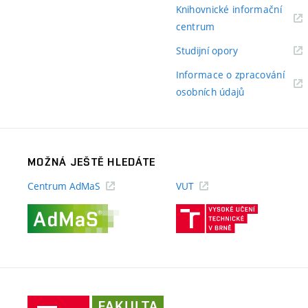
odkaz)
Knihovnické informační
(externí
centrum
odkaz)
(externí
Studijní opory
odkaz)
Informace o zpracování
(externí
osobních údajů
odkaz)
MOŽNÁ JEŠTĚ HLEDÁTE
Centrum AdMaS
VUT
(externí
(externí
odkaz)
odkaz)
Fakulta