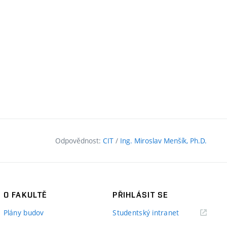
Odpovědnost:
CIT
/
Ing. Miroslav Menšík, Ph.D.
O FAKULTĚ
PŘIHLÁSIT SE
(externí
Plány budov
Studentský intranet
odkaz)