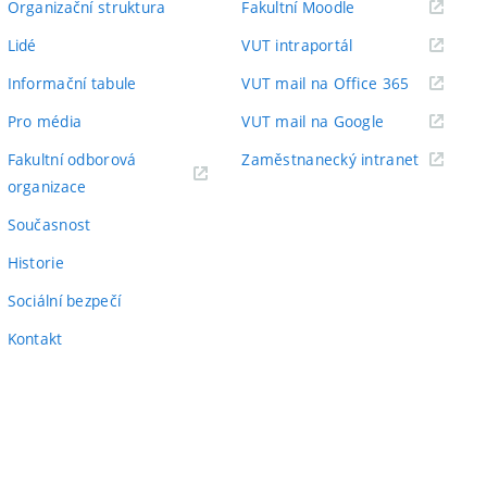
(externí
Organizační struktura
Fakultní Moodle
odkaz)
(externí
Lidé
VUT intraportál
odkaz)
(externí
Informační tabule
VUT mail na Office 365
odkaz)
(externí
Pro média
VUT mail na Google
odkaz)
(externí
Fakultní odborová
Zaměstnanecký intranet
(externí
odkaz)
organizace
odkaz)
Současnost
Historie
Sociální bezpečí
Kontakt