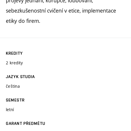
projevy jednání, korupce, lobbování,
sebezkušenostní cvičení v etice, implementace
etiky do firem.
KREDITY
2 kredity
JAZYK STUDIA
čeština
SEMESTR
letní
GARANT PŘEDMĚTU