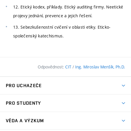
12. Etický kodex, příklady. Etický auditing firmy. Neetické
projevy jednání, prevence a jejich řešení.
13. Sebezkušenostní cvičení v oblasti etiky. Eticko-
společenský katechismus.
Odpovědnost:
CIT
/
Ing. Miroslav Menšík, Ph.D.
PRO UCHAZEČE
Pojďte na FAST
PRO STUDENTY
Nabídka programů
Časový plán studia
Přijímačky
VĚDA A VÝZKUM
Studijní programy
Zápisy