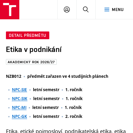
FAST
PŘIHLÁSIT
HLEDAT
MENU
VUT
SE
Brno
DETAIL PŘEDMĚTU
Etika v podnikání
AKADEMICKÝ ROK 2026/27
NZB012
předmět zařazen ve 4 studijních plánech
NPC-SIE
letní semestr
1. ročník
NPC-SIK
letní semestr
1. ročník
NPC-MI
letní semestr
1. ročník
NPC-GK
letní semestr
2. ročník
Etika, etické pojmosloví, podnikatelská etika, etika