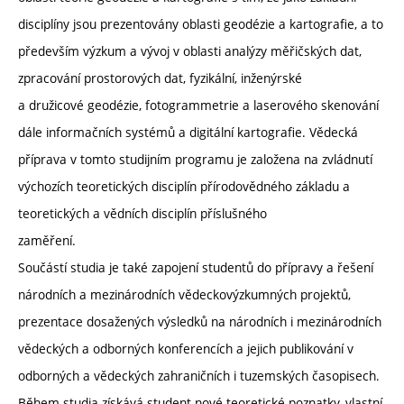
disciplíny jsou prezentovány oblasti geodézie a kartografie, a to
především výzkum a vývoj v oblasti analýzy měřičských dat,
zpracování prostorových dat, fyzikální, inženýrské
a družicové geodézie, fotogrammetrie a laserového skenování
dále informačních systémů a digitální kartografie. Vědecká
příprava v tomto studijním programu je založena na zvládnutí
výchozích teoretických disciplín přírodovědného základu a
teoretických a vědních disciplín příslušného
zaměření.
Součástí studia je také zapojení studentů do přípravy a řešení
národních a mezinárodních vědeckovýzkumných projektů,
prezentace dosažených výsledků na národních i mezinárodních
vědeckých a odborných konferencích a jejich publikování v
odborných a vědeckých zahraničních i tuzemských časopisech.
Během studia získává student nové teoretické poznatky, vlastní