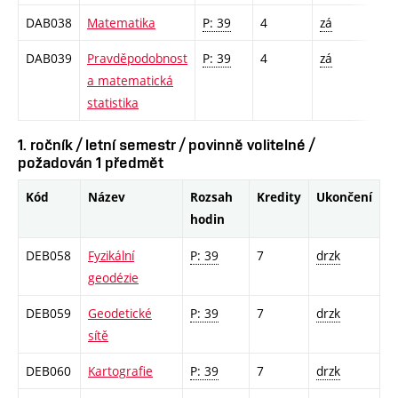
DAB038
Matematika
P: 39
4
zá
DAB039
Pravděpodobnost
P: 39
4
zá
a matematická
statistika
1. ročník / letní semestr / povinně volitelné /
požadován 1 předmět
Kód
Název
Rozsah
Kredity
Ukončení
hodin
DEB058
Fyzikální
P: 39
7
drzk
geodézie
DEB059
Geodetické
P: 39
7
drzk
sítě
DEB060
Kartografie
P: 39
7
drzk