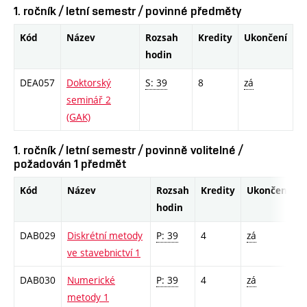
1. ročník / letní semestr / povinné předměty
Kód
Název
Rozsah
Kredity
Ukončení
hodin
DEA057
Doktorský
S: 39
8
zá
seminář 2
(GAK)
1. ročník / letní semestr / povinně volitelné /
požadován 1 předmět
Kód
Název
Rozsah
Kredity
Ukončení
hodin
DAB029
Diskrétní metody
P: 39
4
zá
ve stavebnictví 1
DAB030
Numerické
P: 39
4
zá
metody 1