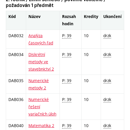
požadován 1 předmět
Kód
Název
Rozsah
Kredity
Ukončení
hodin
DAB032
Analýza
P: 39
10
drzk
časových řad
DAB034
Diskrétní
P: 39
10
drzk
metody ve
stavebnictví 2
DAB035
Numerické
P: 39
10
drzk
metody 2
DAB036
Numerické
P: 39
10
drzk
řešení
variačních úloh
DAB040
Matematika 2
P: 39
10
drzk