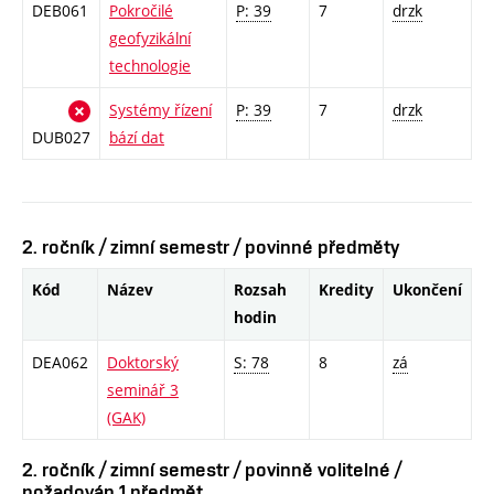
DEB061
Pokročilé
P: 39
7
drzk
geofyzikální
technologie
Systémy řízení
P: 39
7
drzk
DUB027
bází dat
2. ročník / zimní semestr / povinné předměty
Kód
Název
Rozsah
Kredity
Ukončení
hodin
DEA062
Doktorský
S: 78
8
zá
seminář 3
(GAK)
2. ročník / zimní semestr / povinně volitelné /
požadován 1 předmět