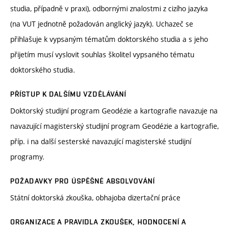
studia, případně v praxi), odbornými znalostmi z cizího jazyka
(na VUT jednotně požadován anglický jazyk). Uchazeč se
přihlašuje k vypsaným tématům doktorského studia a s jeho
přijetím musí vyslovit souhlas školitel vypsaného tématu
doktorského studia.
PŘÍSTUP K DALŠÍMU VZDĚLÁVÁNÍ
Doktorský studijní program Geodézie a kartografie navazuje na
navazující magisterský studijní program Geodézie a kartografie,
příp. i na další sesterské navazující magisterské studijní
programy.
POŽADAVKY PRO ÚSPĚŠNÉ ABSOLVOVÁNÍ
Státní doktorská zkouška, obhajoba dizertační práce
ORGANIZACE A PRAVIDLA ZKOUŠEK, HODNOCENÍ A