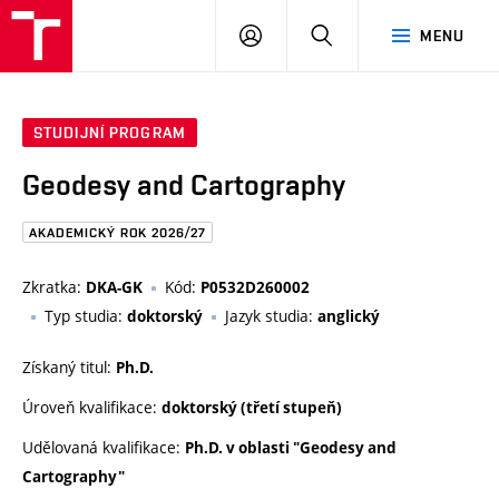
FAST
PŘIHLÁSIT
HLEDAT
MENU
VUT
SE
Brno
STUDIJNÍ PROGRAM
Geodesy and Cartography
AKADEMICKÝ ROK 2026/27
Zkratka:
Kód:
DKA-GK
P0532D260002
Typ studia:
Jazyk studia:
doktorský
anglický
Získaný titul:
Ph.D.
Úroveň kvalifikace:
doktorský (třetí stupeň)
Udělovaná kvalifikace:
Ph.D. v oblasti "Geodesy and
Cartography"