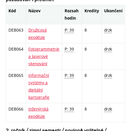
Kód
Název
Rozsah
Kredity
Ukončení
hodin
DEB063
Družicová
P: 39
8
drzk
geodézie
DEB064
Fotogrammetrie
P: 39
8
drzk
a laserové
skenování
DEB065
Informační
P: 39
8
drzk
systémy a
digitální
kartografie
DEB066
Inženýrská
P: 39
8
drzk
geodézie
2. ročník / zimní semestr / povinně volitelné /