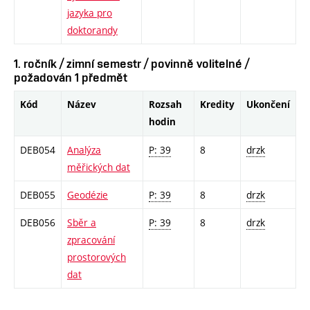
jazyka pro
doktorandy
1. ročník / zimní semestr / povinně volitelné /
požadován 1 předmět
Kód
Název
Rozsah
Kredity
Ukončení
hodin
DEB054
Analýza
P: 39
8
drzk
měřických dat
DEB055
Geodézie
P: 39
8
drzk
DEB056
Sběr a
P: 39
8
drzk
zpracování
prostorových
dat