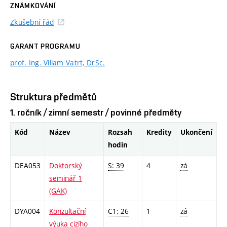
ZNÁMKOVÁNÍ
Zkušební řád
GARANT PROGRAMU
prof. Ing. Viliam Vatrt, DrSc.
Struktura předmětů
1. ročník / zimní semestr / povinné předměty
Kód
Název
Rozsah
Kredity
Ukončení
hodin
DEA053
Doktorský
S: 39
4
zá
seminář 1
(GAK)
DYA004
Konzultační
C1: 26
1
zá
výuka cizího