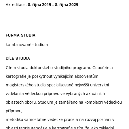
Akreditace:
8. října 2019
–
8. října 2029
FORMA STUDIA
kombinované studium
CÍLE STUDIA
Cílem studia doktorského studijního programu Geodézie a
kartografie je poskytnout vynikajícím absolventům
magisterského studia specializované nejvyšší univerzitní
vzdělání a vědeckou přípravu ve vybraných aktuálních
oblastech oboru. Studium je zaměřeno na komplexní vědeckou
přípravu,
metodiku samostatné vědecké práce a na rozvoj poznání v
oblasti teorie geodézie a kartografie s tím, že jako základní