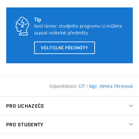
Tip
Nad rámec studijního programu si můžete
zapsat volitelné předměty.
VOLITELNÉ PŘEDMĚTY
Odpovědnost:
CIT
/
Mgr. Almíra Pitronová
PRO UCHAZEČE
Pojďte na FAST
PRO STUDENTY
Nabídka programů
Časový plán studia