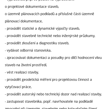
o projektové dokumentace staveb,
o územně plánovacích podkladů a příslušné části územně
plánovací dokumentace,
- provádět statické a dynamické výpočty staveb,
- provádět stavebně technické nebo inženýrské průzkumy,
- provádět zkoušení a diagnostiku staveb,
- vydávat odborná stanoviska,
- zpracovávat dokumentaci a posudky pro dílčí hodnocení vlivu
staveb na životní prostředí,
- vést realizaci stavby,
- provádět geodetická měření pro projektovou činnost a
vytyčovací práce,
- provádět autorský nebo technický dozor nad realizací stavby,
- zastupovat stavebníka, popř. navrhovatele na podkladě
zmocnění při územním, stavebním nebo kolaudačním řízení,