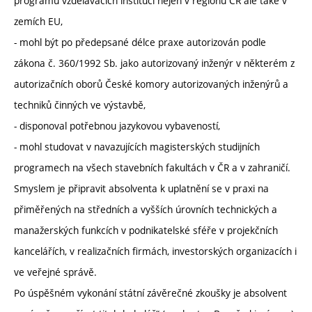
programů vzdělávacích institucí nejen v regionu ČR ale také v
zemích EU,
- mohl být po předepsané délce praxe autorizován podle
zákona č. 360/1992 Sb. jako autorizovaný inženýr v některém z
autorizačních oborů České komory autorizovaných inženýrů a
techniků činných ve výstavbě,
- disponoval potřebnou jazykovou vybaveností,
- mohl studovat v navazujících magisterských studijních
programech na všech stavebních fakultách v ČR a v zahraničí.
Smyslem je připravit absolventa k uplatnění se v praxi na
přiměřených na středních a vyšších úrovních technických a
manažerských funkcích v podnikatelské sféře v projekčních
kancelářích, v realizačních firmách, investorských organizacích i
ve veřejné správě.
Po úspěšném vykonání státní závěrečné zkoušky je absolvent