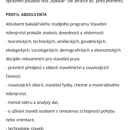
oprávněn používat titul „bakalář“ (ve zkratce Bc. před jménem).
PROFIL ABSOLVENTA
Absolvent bakalářského studijního programu Stavební
inženýrství prokáže znalosti, dovednosti a vědomosti:
- teoretických, technických, uměleckých, geodetických,
ekologických, sociologických, demografických a ekonomických
disciplín relevantních pro stavební praxi,
- právních předpisů v oblasti stavebnictví a souvisejících
činností,
- souvisejících oborů, stavební fyziky, chemie a materiálového
inženýrství,
- metod sběru a analýzy dat,
- o užívání staveb osobami s omezenou schopností pohybu
nebo orientace,
- technologie staveb,