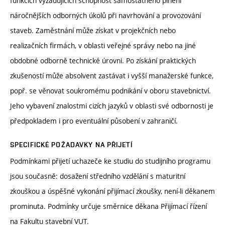
funkcích vyžadujících schopnost samostatného plnění
náročnějších odborných úkolů při navrhování a provozování
staveb. Zaměstnání může získat v projekčních nebo
realizačních firmách, v oblasti veřejné správy nebo na jiné
obdobné odborně technické úrovni. Po získání praktických
zkušeností může absolvent zastávat i vyšší manažerské funkce,
popř. se věnovat soukromému podnikání v oboru stavebnictví.
Jeho vybavení znalostmi cizích jazyků v oblasti své odbornosti je
předpokladem i pro eventuální působení v zahraničí.
SPECIFICKÉ POŽADAVKY NA PŘIJETÍ
Podmínkami přijetí uchazeče ke studiu do studijního programu
jsou současně: dosažení středního vzdělání s maturitní
zkouškou a úspěšné vykonání přijímací zkoušky, není-li děkanem
prominuta. Podmínky určuje směrnice děkana Přijímací řízení
na Fakultu stavební VUT.