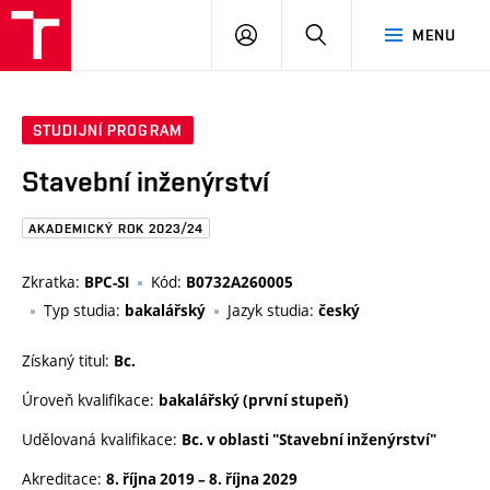
FAST
PŘIHLÁSIT
HLEDAT
MENU
VUT
SE
Brno
STUDIJNÍ PROGRAM
Stavební inženýrství
AKADEMICKÝ ROK 2023/24
Zkratka:
Kód:
BPC-SI
B0732A260005
Typ studia:
Jazyk studia:
bakalářský
český
Získaný titul:
Bc.
Úroveň kvalifikace:
bakalářský (první stupeň)
Udělovaná kvalifikace:
Bc. v oblasti "Stavební inženýrství"
Akreditace:
8. října 2019
–
8. října 2029