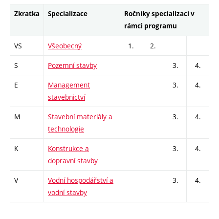
Zkratka
Specializace
Ročníky specializací v
rámci programu
VS
Všeobecný
1.
2.
S
Pozemní stavby
3.
4.
E
Management
3.
4.
stavebnictví
M
Stavební materiály a
3.
4.
technologie
K
Konstrukce a
3.
4.
dopravní stavby
V
Vodní hospodářství a
3.
4.
vodní stavby