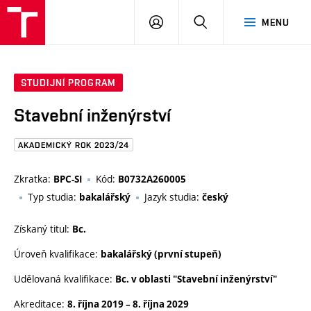
FAST
PŘIHLÁSIT
HLEDAT
MENU
VUT
SE
Brno
STUDIJNÍ PROGRAM
Stavební inženýrství
AKADEMICKÝ ROK 2023/24
Zkratka:
Kód:
BPC-SI
B0732A260005
Typ studia:
Jazyk studia:
bakalářský
český
Získaný titul:
Bc.
Úroveň kvalifikace:
bakalářský (první stupeň)
Udělovaná kvalifikace:
Bc. v oblasti "Stavební inženýrství"
Akreditace:
8. října 2019
–
8. října 2029