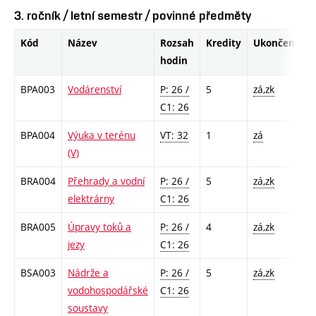
3. ročník / letní semestr / povinné předměty
Kód
Název
Rozsah
Kredity
Ukončení
hodin
BPA003
Vodárenství
P: 26 /
5
zá,zk
C1: 26
BPA004
Výuka v terénu
VT: 32
1
zá
(V)
BRA004
Přehrady a vodní
P: 26 /
5
zá,zk
elektrárny
C1: 26
BRA005
Úpravy toků a
P: 26 /
4
zá,zk
jezy
C1: 26
BSA003
Nádrže a
P: 26 /
5
zá,zk
vodohospodářské
C1: 26
soustavy