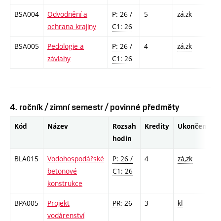
BSA004
Odvodnění a
P: 26 /
5
zá,zk
ochrana krajiny
C1: 26
BSA005
Pedologie a
P: 26 /
4
zá,zk
závlahy
C1: 26
4. ročník / zimní semestr / povinné předměty
Kód
Název
Rozsah
Kredity
Ukončení
hodin
BLA015
Vodohospodářské
P: 26 /
4
zá,zk
betonové
C1: 26
konstrukce
BPA005
Projekt
PR: 26
3
kl
vodárenství