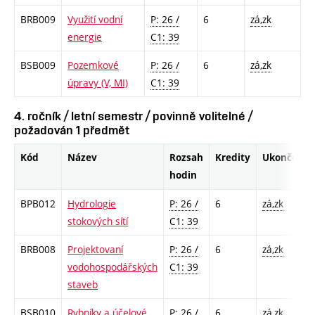
BRB009
Využití vodní
P: 26 /
6
zá,zk
energie
C1: 39
BSB009
Pozemkové
P: 26 /
6
zá,zk
úpravy (V, MI)
C1: 39
4. ročník / letní semestr / povinně volitelné /
požadován 1 předmět
Kód
Název
Rozsah
Kredity
Ukončení
hodin
BPB012
Hydrologie
P: 26 /
6
zá,zk
stokových sítí
C1: 39
BRB008
Projektovaní
P: 26 /
6
zá,zk
vodohospodářských
C1: 39
staveb
BSB010
Rybníky a účelové
P: 26 /
6
zá,zk