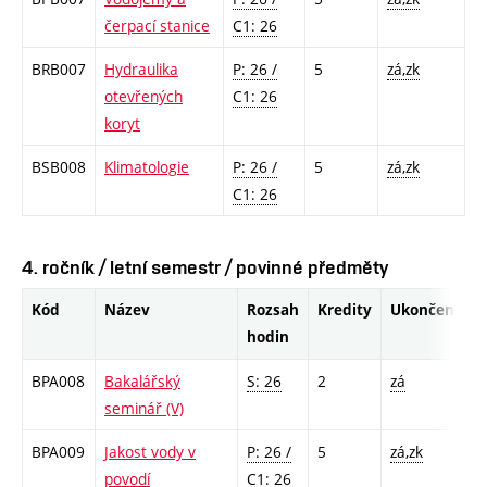
čerpací stanice
C1: 26
BRB007
Hydraulika
P: 26 /
5
zá,zk
otevřených
C1: 26
koryt
BSB008
Klimatologie
P: 26 /
5
zá,zk
C1: 26
4. ročník / letní semestr / povinné předměty
Kód
Název
Rozsah
Kredity
Ukončení
hodin
BPA008
Bakalářský
S: 26
2
zá
seminář (V)
BPA009
Jakost vody v
P: 26 /
5
zá,zk
povodí
C1: 26