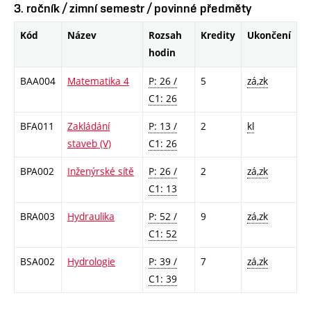
3. ročník / zimní semestr / povinné předměty
Kód
Název
Rozsah
Kredity
Ukončení
hodin
BAA004
Matematika 4
P: 26 /
5
zá,zk
C1: 26
BFA011
Zakládání
P: 13 /
2
kl
staveb (V)
C1: 26
BPA002
Inženýrské sítě
P: 26 /
2
zá,zk
C1: 13
BRA003
Hydraulika
P: 52 /
9
zá,zk
C1: 52
BSA002
Hydrologie
P: 39 /
7
zá,zk
C1: 39