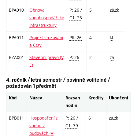
BPA010
Obnova
P: 26 /
5
zá,zk
vodohospodářské
C1: 26
infrastruktury
BPA011
Projekt stokování
PR: 26
4
kl
a ČOV
BZA001
Stavební právo (V,
P: 26
2
zá
E)
4. ročník / letní semestr / povinně volitelné /
požadován 1 předmět
Kód
Název
Rozsah
Kredity
Ukončení
hodin
BPB011
Hospodaření s
P: 26 /
6
zá,zk
vodou v
C1: 39
budovách (V)