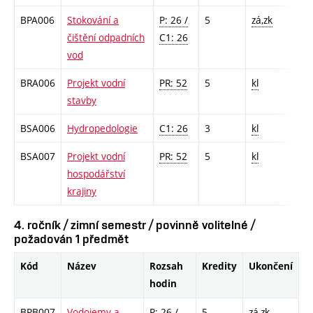
BPA006
Stokování a
P: 26 /
5
zá,zk
čištění odpadních
C1: 26
vod
BRA006
Projekt vodní
PR: 52
5
kl
stavby
BSA006
Hydropedologie
C1: 26
3
kl
BSA007
Projekt vodní
PR: 52
5
kl
hospodářství
krajiny
4. ročník / zimní semestr / povinně volitelné /
požadován 1 předmět
Kód
Název
Rozsah
Kredity
Ukončení
hodin
BPB007
Vodojemy a
P: 26 /
5
zá,zk