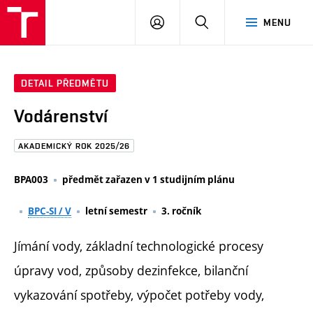
FAST
PŘIHLÁSIT
HLEDAT
MENU
VUT
SE
Brno
DETAIL PŘEDMĚTU
Vodárenství
AKADEMICKÝ ROK 2025/26
BPA003
předmět zařazen v 1 studijním plánu
BPC-SI / V
letní semestr
3. ročník
Jímání vody, základní technologické procesy
úpravy vod, způsoby dezinfekce, bilanční
vykazování spotřeby, výpočet potřeby vody,