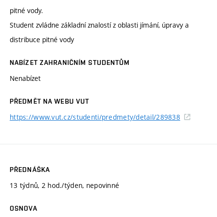
pitné vody.
Student zvládne základní znalostí z oblasti jímání, úpravy a
distribuce pitné vody
NABÍZET ZAHRANIČNÍM STUDENTŮM
Nenabízet
PŘEDMĚT NA WEBU VUT
https://www.vut.cz/studenti/predmety/detail/289838
PŘEDNÁŠKA
13 týdnů, 2 hod./týden, nepovinné
OSNOVA