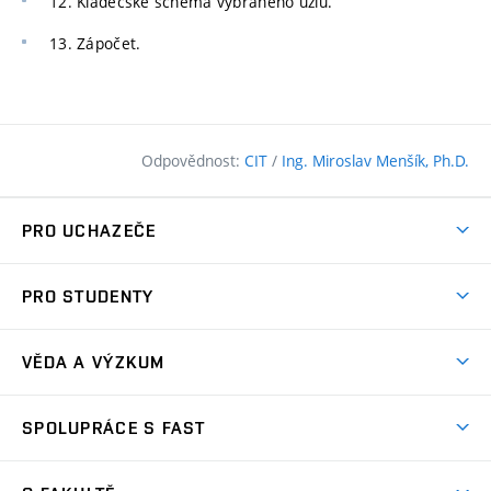
12. Kladečské schema vybraného uzlu.
13. Zápočet.
Odpovědnost:
CIT
/
Ing. Miroslav Menšík, Ph.D.
PRO UCHAZEČE
Pojďte na FAST
PRO STUDENTY
Nabídka programů
Časový plán studia
Přijímačky
VĚDA A VÝZKUM
Studijní programy
Zápisy
Úspěchy
Předměty
SPOLUPRÁCE S FAST
(externí
Ambasadoři pro prváky
Licence a patenty
odkaz)
FAQ
Studium MSc.
Firemní spolupráce
Centra výzkumu