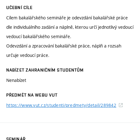
UČEBNÍ CÍLE
Cílem bakalářského semináře je odevzdání bakalářské práce
dle individuálního zadání a náplně, kterou určí jednotlivý vedoucí
vedoucí bakalářského semináře.
Odevzdání a zpracování bakalářské práce, náplň a rozsah
určuje vedoucí práce.
NABÍZET ZAHRANIČNÍM STUDENTŮM
Nenabízet
PŘEDMĚT NA WEBU VUT
https://www.vut.cz/studenti/predmety/detail/289842
SEMINÁŘ