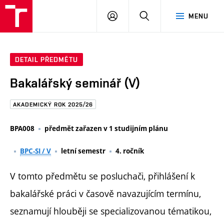
FAST
PŘIHLÁSIT
HLEDAT
MENU
VUT
SE
Brno
DETAIL PŘEDMĚTU
Bakalářský seminář (V)
AKADEMICKÝ ROK 2025/26
BPA008
předmět zařazen v 1 studijním plánu
BPC-SI / V
letní semestr
4. ročník
V tomto předmětu se posluchači, přihlášení k
bakalářské práci v časově navazujícím termínu,
seznamují hlouběji se specializovanou tématikou,