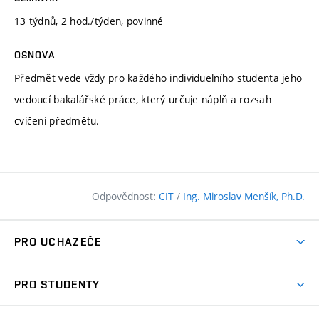
13 týdnů, 2 hod./týden, povinné
OSNOVA
Předmět vede vždy pro každého individuelního studenta jeho
vedoucí bakalářské práce, který určuje náplň a rozsah
cvičení předmětu.
Odpovědnost:
CIT
/
Ing. Miroslav Menšík, Ph.D.
PRO UCHAZEČE
Pojďte na FAST
PRO STUDENTY
Nabídka programů
Časový plán studia