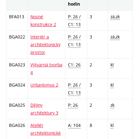
hodin
BFA013
Nosné
P: 26 /
3
zá,zk
konstrukce 2
C1: 13
BGA022
Interiér a
P: 26 /
3
zá,zk
architektonický
C1: 13
prostor
BGA023
Výtvarná tvorba
C1: 26
2
kl
4
BGA024
Urbanismus 2
P: 26 /
3
kl
C1: 13
BGA025
Dějiny
P: 26
2
zk
architektury 3
BGA026
Ateliér
A: 104
8
kl
architektonické