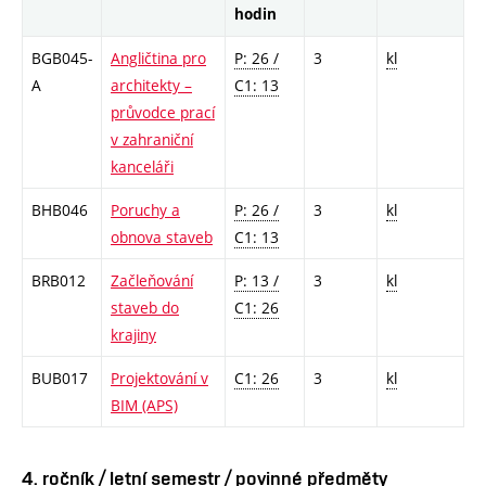
hodin
BGB045-
Angličtina pro
P: 26 /
3
kl
A
architekty –
C1: 13
průvodce prací
v zahraniční
kanceláři
BHB046
Poruchy a
P: 26 /
3
kl
obnova staveb
C1: 13
BRB012
Začleňování
P: 13 /
3
kl
staveb do
C1: 26
krajiny
BUB017
Projektování v
C1: 26
3
kl
BIM (APS)
4. ročník / letní semestr / povinné předměty