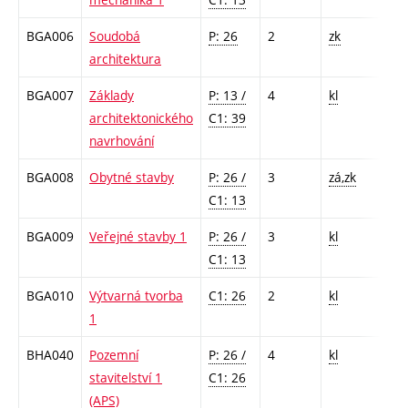
BGA006
Soudobá
P: 26
2
zk
architektura
BGA007
Základy
P: 13 /
4
kl
architektonického
C1: 39
navrhování
BGA008
Obytné stavby
P: 26 /
3
zá,zk
C1: 13
BGA009
Veřejné stavby 1
P: 26 /
3
kl
C1: 13
BGA010
Výtvarná tvorba
C1: 26
2
kl
1
BHA040
Pozemní
P: 26 /
4
kl
stavitelství 1
C1: 26
(APS)