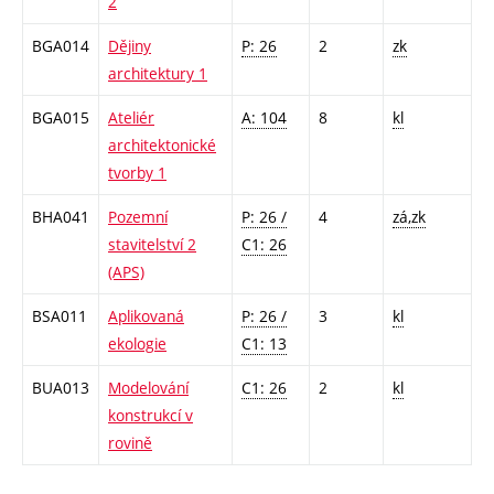
2
BGA014
Dějiny
P: 26
2
zk
architektury 1
BGA015
Ateliér
A: 104
8
kl
architektonické
tvorby 1
BHA041
Pozemní
P: 26 /
4
zá,zk
stavitelství 2
C1: 26
(APS)
BSA011
Aplikovaná
P: 26 /
3
kl
ekologie
C1: 13
BUA013
Modelování
C1: 26
2
kl
konstrukcí v
rovině