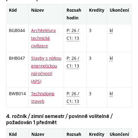
Kód
Název
Rozsah
Kredity
Ukončení
hodin
BGB044
Architektura
P: 26 /
3
kl
technické
C1: 13
civilizace
BHB047
Stavby s nízkou
P: 26 /
3
kl
energetickou
C1: 13
náročností
(APS)
BWB014
Technologie
P: 26 /
3
kl
staveb
C1: 13
4. ročník / zimní semestr / povinně volitelné /
požadován 1 předmět
Kód
Název
Rozsah
Kredity
Ukončení