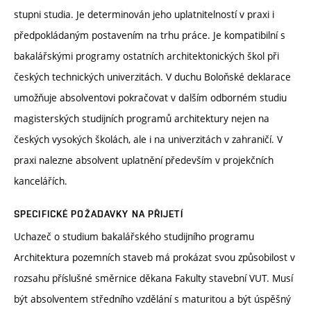
stupni studia. Je determinován jeho uplatnitelností v praxi i
předpokládaným postavením na trhu práce. Je kompatibilní s
bakalářskými programy ostatních architektonických škol při
českých technických univerzitách. V duchu Boloňské deklarace
umožňuje absolventovi pokračovat v dalším odborném studiu
magisterských studijních programů architektury nejen na
českých vysokých školách, ale i na univerzitách v zahraničí. V
praxi nalezne absolvent uplatnění především v projekčních
kancelářích.
SPECIFICKÉ POŽADAVKY NA PŘIJETÍ
Uchazeč o studium bakalářského studijního programu
Architektura pozemních staveb má prokázat svou způsobilost v
rozsahu příslušné směrnice děkana Fakulty stavební VUT. Musí
být absolventem středního vzdělání s maturitou a být úspěšný