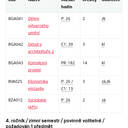
hodin
BGA041
Dějiny
P: 26
2
zk
výtvarného
umění
BGA042
Detail v
C1: 39
3
kl
architektuře 2
BGA043
Komplexní
PR: 182
14
kl
projekt
BVA025
Ekonomika
P: 26 /
3
zá,zk
výstavby
C1: 13
BZA012
Sociologie
P: 26
2
zá
(APS)
4. ročník / zimní semestr / povinně volitelné /
požadován 1 předmět