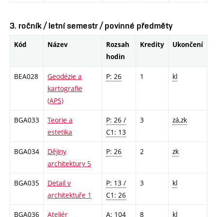
3. ročník / letní semestr / povinné předměty
Kód
Název
Rozsah
Kredity
Ukončení
hodin
BEA028
Geodézie a
P: 26
1
kl
kartografie
(APS)
BGA033
Teorie a
P: 26 /
3
zá,zk
estetika
C1: 13
BGA034
Dějiny
P: 26
2
zk
architektury 5
BGA035
Detail v
P: 13 /
3
kl
architektuře 1
C1: 26
BGA036
Ateliér
A: 104
8
kl