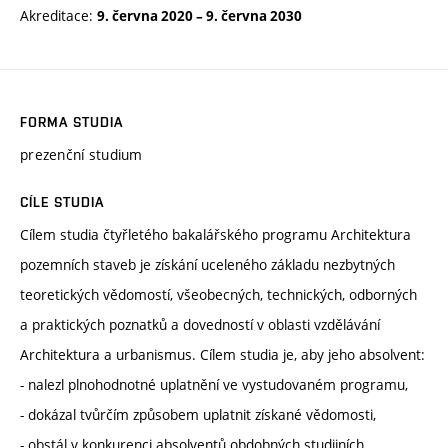
Akreditace:
9. června 2020
–
9. června 2030
FORMA STUDIA
prezenční studium
CÍLE STUDIA
Cílem studia čtyřletého bakalářského programu Architektura
pozemních staveb je získání uceleného základu nezbytných
teoretických vědomostí, všeobecných, technických, odborných
a praktických poznatků a dovedností v oblasti vzdělávání
Architektura a urbanismus. Cílem studia je, aby jeho absolvent:
- nalezl plnohodnotné uplatnění ve vystudovaném programu,
- dokázal tvůrčím způsobem uplatnit získané vědomosti,
- obstál v konkurenci absolventů obdobných studijních