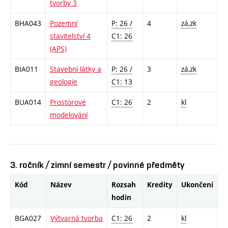
tvorby 3
BHA043
Pozemní
P: 26 /
4
zá,zk
stavitelství 4
C1: 26
(APS)
BIA011
Stavební látky a
P: 26 /
3
zá,zk
geologie
C1: 13
BUA014
Prostorové
C1: 26
2
kl
modelování
3. ročník / zimní semestr / povinné předměty
Kód
Název
Rozsah
Kredity
Ukončení
hodin
BGA027
Výtvarná tvorba
C1: 26
2
kl