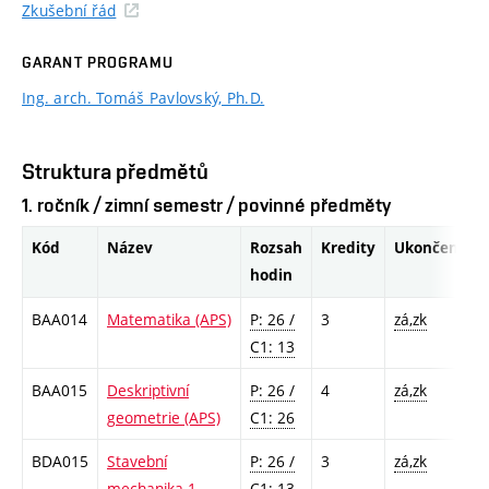
Zkušební řád
GARANT PROGRAMU
Ing. arch. Tomáš Pavlovský, Ph.D.
Struktura předmětů
1. ročník / zimní semestr / povinné předměty
Kód
Název
Rozsah
Kredity
Ukončení
hodin
BAA014
Matematika (APS)
P: 26 /
3
zá,zk
C1: 13
BAA015
Deskriptivní
P: 26 /
4
zá,zk
geometrie (APS)
C1: 26
BDA015
Stavební
P: 26 /
3
zá,zk
mechanika 1
C1: 13