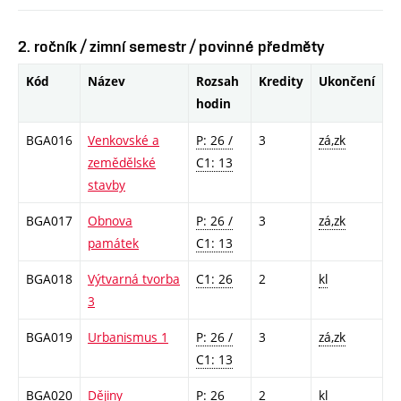
2. ročník / zimní semestr / povinné předměty
Kód
Název
Rozsah
Kredity
Ukončení
hodin
BGA016
Venkovské a
P: 26 /
3
zá,zk
zemědělské
C1: 13
stavby
BGA017
Obnova
P: 26 /
3
zá,zk
památek
C1: 13
BGA018
Výtvarná tvorba
C1: 26
2
kl
3
BGA019
Urbanismus 1
P: 26 /
3
zá,zk
C1: 13
BGA020
Dějiny
P: 26
2
kl