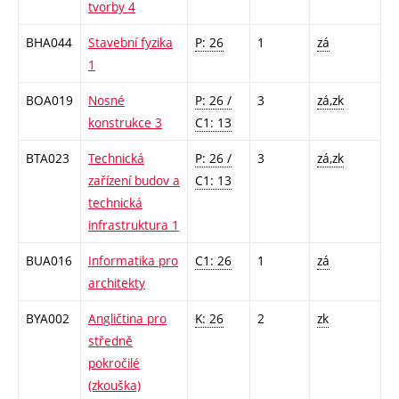
tvorby 4
BHA044
Stavební fyzika
P: 26
1
zá
1
BOA019
Nosné
P: 26 /
3
zá,zk
konstrukce 3
C1: 13
BTA023
Technická
P: 26 /
3
zá,zk
zařízení budov a
C1: 13
technická
infrastruktura 1
BUA016
Informatika pro
C1: 26
1
zá
architekty
BYA002
Angličtina pro
K: 26
2
zk
středně
pokročilé
(zkouška)