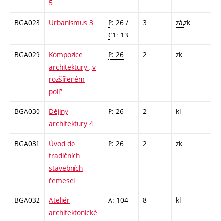
5
BGA028
Urbanismus 3
P: 26 /
3
zá,zk
C1: 13
BGA029
Kompozice
P: 26
2
zk
architektury „v
rozšířeném
poli”
BGA030
Dějiny
P: 26
2
kl
architektury 4
BGA031
Úvod do
P: 26
2
zk
tradičních
stavebních
řemesel
BGA032
Ateliér
A: 104
8
kl
architektonické