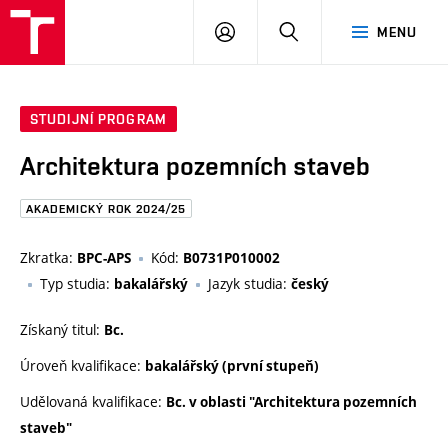
FAST
PŘIHLÁSIT
HLEDAT
MENU
VUT
SE
Brno
STUDIJNÍ PROGRAM
Architektura pozemních staveb
AKADEMICKÝ ROK 2024/25
Zkratka:
Kód:
BPC-APS
B0731P010002
Typ studia:
Jazyk studia:
bakalářský
český
Získaný titul:
Bc.
Úroveň kvalifikace:
bakalářský (první stupeň)
Udělovaná kvalifikace:
Bc. v oblasti "Architektura pozemních
staveb"