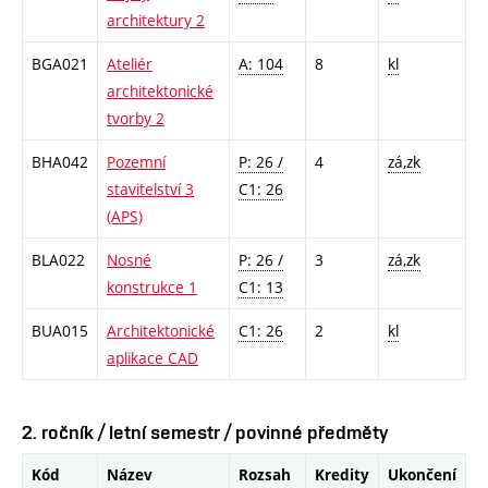
architektury 2
BGA021
Ateliér
A: 104
8
kl
architektonické
tvorby 2
BHA042
Pozemní
P: 26 /
4
zá,zk
stavitelství 3
C1: 26
(APS)
BLA022
Nosné
P: 26 /
3
zá,zk
konstrukce 1
C1: 13
BUA015
Architektonické
C1: 26
2
kl
aplikace CAD
2. ročník / letní semestr / povinné předměty
Kód
Název
Rozsah
Kredity
Ukončení