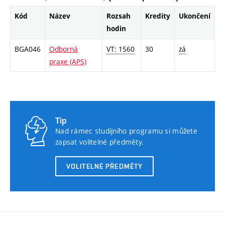
Kód
Název
Rozsah
Kredity
Ukončení
hodin
BGA046
Odborná
VT: 1560
30
zá
praxe (APS)
Tip
Nad rámec studijního programu si můžete
zapsat volitelné předměty.
VOLITELNÉ PŘEDMĚTY