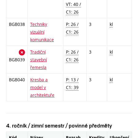
VT: 40 /
C1: 26
BGB038
Techniky
P: 26 /
3
kl
vizuální
C1: 26
komunikace
Tradiční
P: 26 /
3
kl
BGB039
stavební
C1: 26
řemesla
BGB040
Kresba a
P: 13 /
3
kl
model v
C1: 39
architektuře
4. ročník / zimní semestr / povinné předměty
Kód
Název
Rozsah
Kredity
Ukončení