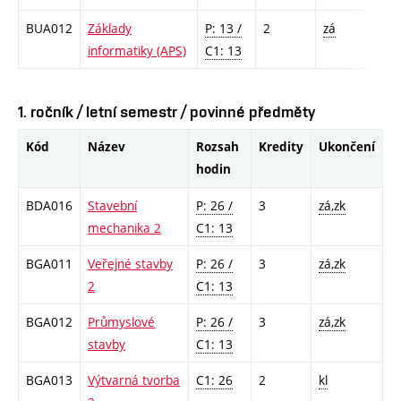
BUA012
Základy
P: 13 /
2
zá
informatiky (APS)
C1: 13
1. ročník / letní semestr / povinné předměty
Kód
Název
Rozsah
Kredity
Ukončení
hodin
BDA016
Stavební
P: 26 /
3
zá,zk
mechanika 2
C1: 13
BGA011
Veřejné stavby
P: 26 /
3
zá,zk
2
C1: 13
BGA012
Průmyslové
P: 26 /
3
zá,zk
stavby
C1: 13
BGA013
Výtvarná tvorba
C1: 26
2
kl