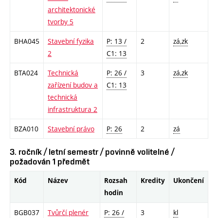
architektonické
tvorby 5
BHA045
Stavební fyzika
P: 13 /
2
zá,zk
2
C1: 13
BTA024
Technická
P: 26 /
3
zá,zk
zařízení budov a
C1: 13
technická
infrastruktura 2
BZA010
Stavební právo
P: 26
2
zá
3. ročník / letní semestr / povinně volitelné /
požadován 1 předmět
Kód
Název
Rozsah
Kredity
Ukončení
hodin
BGB037
Tvůrčí plenér
P: 26 /
3
kl