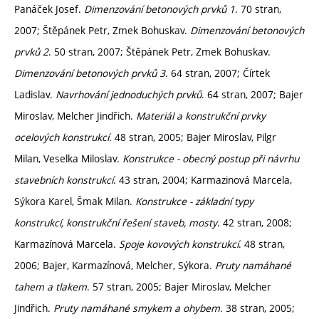
Panáček Josef.
Dimenzování betonových prvků 1
. 70 stran,
2007; Štěpánek Petr, Zmek Bohuskav.
Dimenzování betonových
prvků 2
. 50 stran, 2007; Štěpánek Petr, Zmek Bohuskav.
Dimenzování betonových prvků 3
. 64 stran, 2007; Čírtek
Ladislav.
Navrhování jednoduchých prvků
. 64 stran, 2007; Bajer
Miroslav, Melcher Jindřich.
Materiál a konstrukční prvky
ocelových konstrukcí
. 48 stran, 2005; Bajer Miroslav, Pilgr
Milan, Veselka Miloslav.
Konstrukce - obecný postup při návrhu
stavebních konstrukcí
. 43 stran, 2004; Karmazinová Marcela,
Sýkora Karel, Šmak Milan.
Konstrukce - základní typy
konstrukcí, konstrukční řešení staveb, mosty
. 42 stran, 2008;
Karmazínová Marcela.
Spoje kovových konstrukcí
. 48 stran,
2006; Bajer, Karmazínová, Melcher, Sýkora.
Pruty namáhané
tahem a tlakem
. 57 stran, 2005; Bajer Miroslav, Melcher
Jindřich.
Pruty namáhané smykem a ohybem
. 38 stran, 2005;