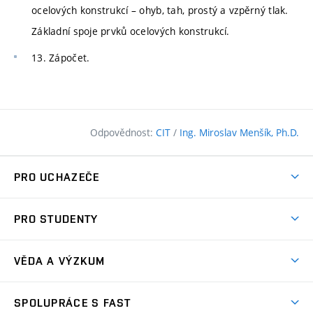
ocelových konstrukcí – ohyb, tah, prostý a vzpěrný tlak.
Základní spoje prvků ocelových konstrukcí.
13. Zápočet.
Odpovědnost:
CIT
/
Ing. Miroslav Menšík, Ph.D.
PRO UCHAZEČE
Pojďte na FAST
PRO STUDENTY
Nabídka programů
Časový plán studia
Přijímačky
VĚDA A VÝZKUM
Studijní programy
Zápisy
Úspěchy
Předměty
SPOLUPRÁCE S FAST
(externí
Ambasadoři pro prváky