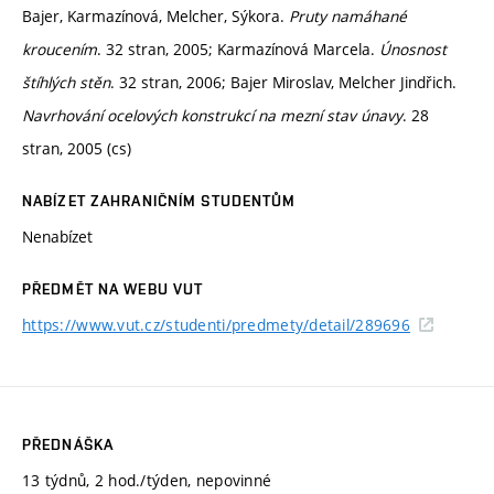
Bajer, Karmazínová, Melcher, Sýkora.
Pruty namáhané
kroucením
. 32 stran, 2005; Karmazínová Marcela.
Únosnost
štíhlých stěn
. 32 stran, 2006; Bajer Miroslav, Melcher Jindřich.
Navrhování ocelových konstrukcí na mezní stav únavy
. 28
stran, 2005 (cs)
NABÍZET ZAHRANIČNÍM STUDENTŮM
Nenabízet
PŘEDMĚT NA WEBU VUT
https://www.vut.cz/studenti/predmety/detail/289696
PŘEDNÁŠKA
13 týdnů, 2 hod./týden, nepovinné