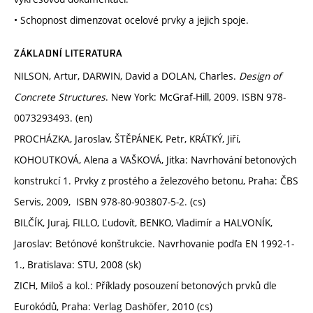
• Schopnost dimenzovat ocelové prvky a jejich spoje.
ZÁKLADNÍ LITERATURA
NILSON, Artur, DARWIN, David a DOLAN, Charles.
Design of
Concrete Structures
. New York: McGraf-Hill, 2009. ISBN 978-
0073293493. (en)
PROCHÁZKA, Jaroslav, ŠTĚPÁNEK, Petr, KRÁTKÝ, Jiří,
KOHOUTKOVÁ, Alena a VAŠKOVÁ, Jitka: Navrhování betonových
konstrukcí 1. Prvky z prostého a železového betonu, Praha: ČBS
Servis, 2009, ISBN 978-80-903807-5-2. (cs)
BILČÍK, Juraj, FILLO, Ľudovít, BENKO, Vladimír a HALVONÍK,
Jaroslav: Betónové konštrukcie. Navrhovanie podľa EN 1992-1-
1., Bratislava: STU, 2008 (sk)
ZICH, Miloš a kol.: Příklady posouzení betonových prvků dle
Eurokódů, Praha: Verlag Dashöfer, 2010 (cs)