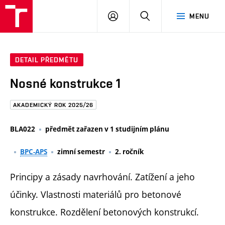
FAST
PŘIHLÁSIT
HLEDAT
MENU
VUT
SE
Brno
DETAIL PŘEDMĚTU
Nosné konstrukce 1
AKADEMICKÝ ROK 2025/26
BLA022
předmět zařazen v 1 studijním plánu
BPC-APS
zimní semestr
2. ročník
Principy a zásady navrhování. Zatížení a jeho
účinky. Vlastnosti materiálů pro betonové
konstrukce. Rozdělení betonových konstrukcí.