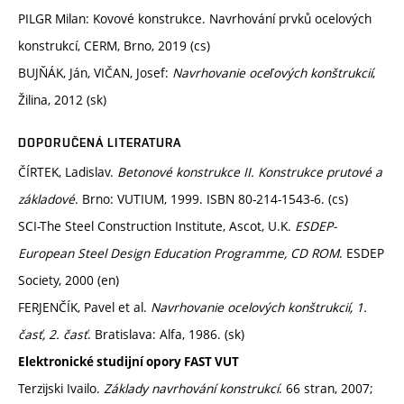
PILGR Milan: Kovové konstrukce. Navrhování prvků ocelových
konstrukcí, CERM, Brno, 2019 (cs)
BUJŇÁK, Ján, VIČAN, Josef:
Navrhovanie oceľových konštrukcií
,
Žilina, 2012 (sk)
DOPORUČENÁ LITERATURA
ČÍRTEK, Ladislav.
Betonové konstrukce II. Konstrukce prutové a
základové
. Brno: VUTIUM, 1999. ISBN 80-214-1543-6. (cs)
SCI-The Steel Construction Institute, Ascot, U.K.
ESDEP-
European Steel Design Education Programme, CD ROM
. ESDEP
Society, 2000 (en)
FERJENČÍK, Pavel et al.
Navrhovanie ocelových konštrukcií, 1.
časť, 2. časť
. Bratislava: Alfa, 1986. (sk)
Elektronické studijní opory FAST VUT
Terzijski Ivailo.
Základy navrhování konstrukcí
. 66 stran, 2007;