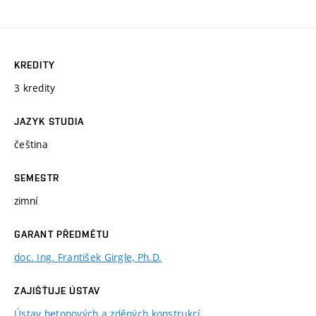
KREDITY
3 kredity
JAZYK STUDIA
čeština
SEMESTR
zimní
GARANT PŘEDMĚTU
doc. Ing. František Girgle, Ph.D.
ZAJIŠŤUJE ÚSTAV
Ústav betonových a zděných konstrukcí