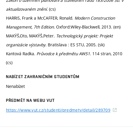
Zákon o územním plánování a stavebním řádu 183/2006 Sb. v
aktualizovaném znění
. (cs)
HARRIS, Frank a McCAFFER, Ronald.
Modern Construction
Management, 7th Edition
. Oxford:Wiley-Blackwell, 2013. (en)
MAKÝŠ,Oto, MAKÝŠ,Peter.
Technologický projekt: Projekt
organizácie výstavby
. Bratislava : ES STU, 2005. (sk)
Kantová Radka.
Průvodce k předmětu AW51
. 114 stran, 2010
(cs)
NABÍZET ZAHRANIČNÍM STUDENTŮM
Nenabízet
PŘEDMĚT NA WEBU VUT
https://www.vut.cz/studenti/predmety/detail/289709