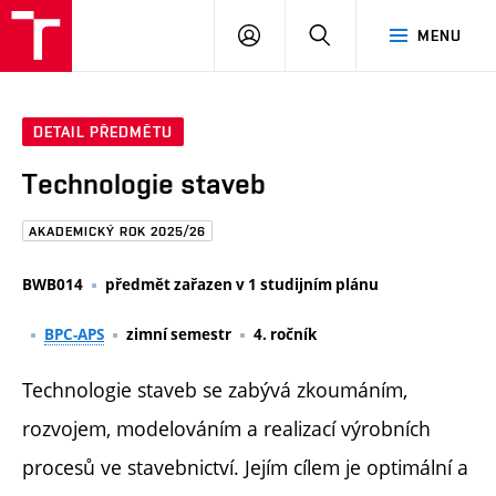
FAST
PŘIHLÁSIT
HLEDAT
MENU
VUT
SE
Brno
DETAIL PŘEDMĚTU
Technologie staveb
AKADEMICKÝ ROK 2025/26
BWB014
předmět zařazen v 1 studijním plánu
BPC-APS
zimní semestr
4. ročník
Technologie staveb se zabývá zkoumáním,
rozvojem, modelováním a realizací výrobních
procesů ve stavebnictví. Jejím cílem je optimální a