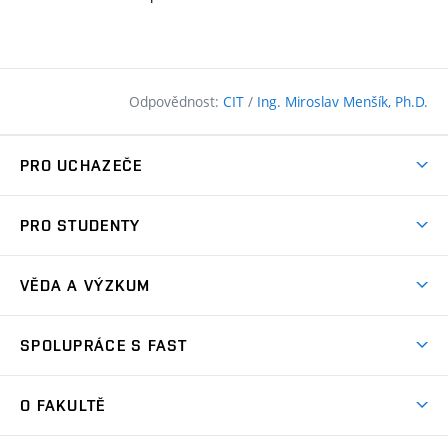
Odpovědnost:
CIT
/
Ing. Miroslav Menšík, Ph.D.
PRO UCHAZEČE
Pojďte na FAST
PRO STUDENTY
Nabídka programů
Časový plán studia
Přijímačky
VĚDA A VÝZKUM
Studijní programy
Zápisy
Úspěchy
Předměty
SPOLUPRÁCE S FAST
(externí
Ambasadoři pro prváky
Licence a patenty
odkaz)
FAQ
Studium MSc.
Firemní spolupráce
Centra výzkumu
O FAKULTĚ
(externí
Příručka prváka
Přípravné kurzy
Zahraniční spolupráce
odkaz)
Oblasti výzkumu
Studium a práce v zahraničí
Plány budov