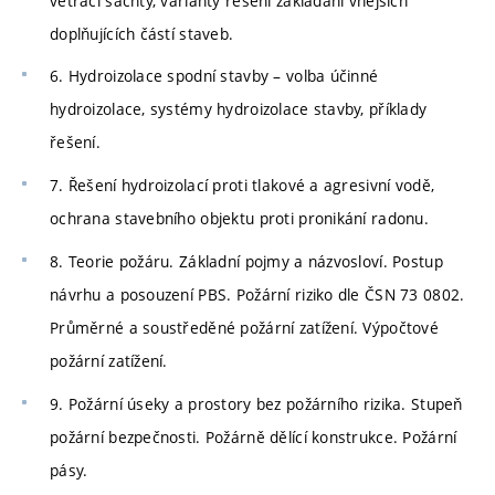
větrací šachty, varianty řešení zakládání vnějších
doplňujících částí staveb.
6. Hydroizolace spodní stavby – volba účinné
hydroizolace, systémy hydroizolace stavby, příklady
řešení.
7. Řešení hydroizolací proti tlakové a agresivní vodě,
ochrana stavebního objektu proti pronikání radonu.
8. Teorie požáru. Základní pojmy a názvosloví. Postup
návrhu a posouzení PBS. Požární riziko dle ČSN 73 0802.
Průměrné a soustředěné požární zatížení. Výpočtové
požární zatížení.
9. Požární úseky a prostory bez požárního rizika. Stupeň
požární bezpečnosti. Požárně dělící konstrukce. Požární
pásy.