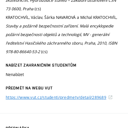
zkušebnictví,
Hydroizolace staveb – Základní ustanovení ČSN
73 0600, Praha
(cs)
KRATOCHVÍL, Václav, Šárka NAVAROVÁ a Michal KRATOCHVÍL,
Stavby a požárně bezpečnostní zařízení. Malá encyklopedie
požární bezpečnosti objektů a technologií, MV - generální
ředitelství Hasičského záchranného sboru, Praha, 2010, ISBN
978-80-86640-53-2
(cs)
NABÍZET ZAHRANIČNÍM STUDENTŮM
Nenabízet
PŘEDMĚT NA WEBU VUT
https://www.vut.cz/studenti/predmety/detail/289689