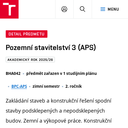
FAST
PŘIHLÁSIT
HLEDAT
MENU
VUT
SE
Brno
DETAIL PŘEDMĚTU
Pozemní stavitelství 3 (APS)
AKADEMICKÝ ROK 2025/26
BHA042
předmět zařazen v 1 studijním plánu
BPC-APS
zimní semestr
2. ročník
Zakládání staveb a konstrukční řešení spodní
stavby podsklepených a nepodsklepených
budov. Zemní a výkopové práce. Konstrukční