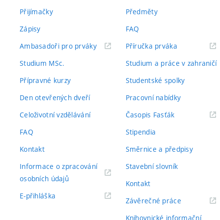
Přijímačky
Předměty
Zápisy
FAQ
(externí
(externí
Ambasadoři pro prváky
Příručka prváka
odkaz)
odkaz)
Studium MSc.
Studium a práce v zahraničí
Přípravné kurzy
Studentské spolky
Den otevřených dveří
Pracovní nabídky
(externí
Celoživotní vzdělávání
Časopis Fasťák
odkaz)
FAQ
Stipendia
Kontakt
Směrnice a předpisy
Informace o zpracování
Stavební slovník
(externí
osobních údajů
Kontakt
odkaz)
(externí
E-přihláška
(externí
Závěrečné práce
odkaz)
odkaz)
Knihovnické informační