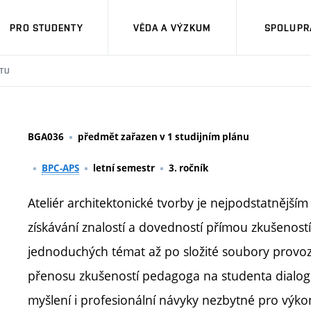
PRO STUDENTY
VĚDA A VÝZKUM
SPOLUPRÁ
TU
BGA036
předmět zařazen v 1 studijním plánu
BPC-APS
letní semestr
3. ročník
Ateliér architektonické tvorby je nejpodstatnější
získávání znalostí a dovedností přímou zkušenost
jednoduchých témat až po složité soubory provoz
přenosu zkušeností pedagoga na studenta dialog
myšlení i profesionální návyky nezbytné pro výk