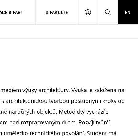
CE S FAST
O FAKULTĚ
EN
PŘIHLÁSIT
HLEDAT
SE
m mediem výuky architektury. Výuka je založena na
í s architektonickou tvorbou postupnými kroky od
ně náročných objektů. Metodicky vychází z
em nad rozpracovaným dílem. Rozvíjí tvůrčí
on umělecko-technického povolání. Student má