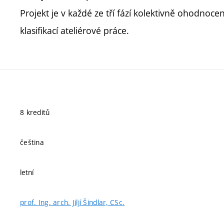
Projekt je v každé ze tří fází kolektivně ohodnoce
klasifikací ateliérové práce.
8 kreditů
čeština
letní
prof. Ing. arch. Jiljí Šindlar, CSc.