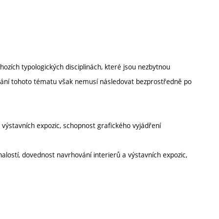
chozích typologických disciplinách, které jsou nezbytnou
vání tohoto tématu však nemusí následovat bezprostředně po
a výstavních expozic, schopnost grafického vyjádření
nalostí, dovednost navrhování interierů a výstavních expozic,