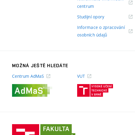
(externí
centrum
odkaz)
(externí
Studijní opory
odkaz)
Informace o zpracování
(externí
osobních údajů
odkaz)
MOŽNÁ JEŠTĚ HLEDÁTE
Centrum AdMaS
VUT
(externí
(externí
odkaz)
odkaz)
Fakulta