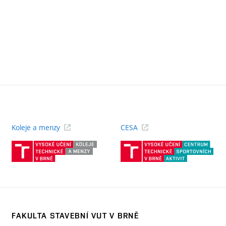
Koleje a menzy
CESA
(externí
(ext
odkaz)
odk
FAKULTA STAVEBNÍ VUT V BRNĚ