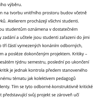
ního výběru.
ěřen na tvorbu vnitřního prostoru budov včetně
ů. Atelierem procházejí všichni studenti.
 jsou studentům oznámena v dostatečném
zadání a učitele jsou studenti zařazeni do jimi
do tří částí vymezených konáním odborných,
ým a posléze dokončeným projektem. Kritiky –
desátém týdnu semestru, poslední po ukončení
kritik je jednak kontrola předem stanoveného
šenému tématu jak kolektivem pedagogů
denty. Tím se tyto odborné-konstruktivně kritické
 představující svůj projekt se zároveň učí