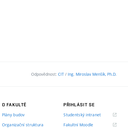
Odpovědnost:
CIT
/
Ing. Miroslav Menšík, Ph.D.
O FAKULTĚ
PŘIHLÁSIT SE
(externí
Plány budov
Studentský intranet
odkaz)
(externí
Organizační struktura
Fakultní Moodle