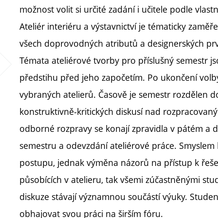
možnost volit si určité zadání i učitele podle vlast
Ateliér interiéru a výstavnictví je tématicky zam
všech doprovodných atributů a designerských prvk
Témata ateliérové tvorby pro příslušný semestr
předstihu před jeho započetím. Po ukončení volby 
vybraných atelierů. Časově je semestr rozdělen 
konstruktivně-kritických diskusí nad rozpracovan
odborné rozpravy se konají zpravidla v pátém a 
semestru a odevzdání ateliérové práce. Smyslem 
postupu, jednak výměna názorů na přístup k ře
působících v atelieru, tak všemi zúčastněnými stu
diskuze stávají významnou součástí výuky. Student
obhajovat svou práci na širším fóru.