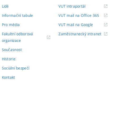
odkaz)
(externí
Lidé
VUT intraportál
odkaz)
(externí
Informační tabule
VUT mail na Office 365
odkaz)
(externí
Pro média
VUT mail na Google
odkaz)
(externí
Fakultní odborová
Zaměstnanecký intranet
(externí
odkaz)
organizace
odkaz)
Současnost
Historie
Sociální bezpečí
Kontakt