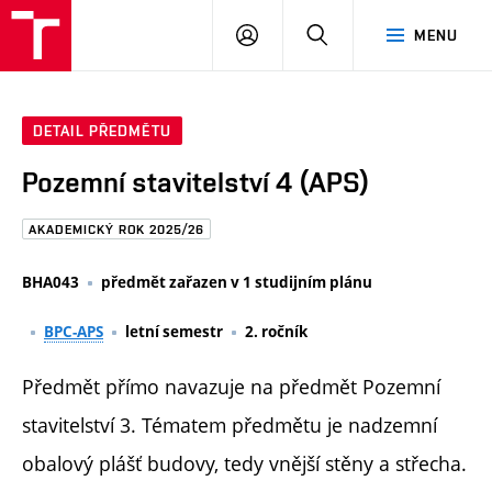
FAST
PŘIHLÁSIT
HLEDAT
MENU
VUT
SE
Brno
DETAIL PŘEDMĚTU
Pozemní stavitelství 4 (APS)
AKADEMICKÝ ROK 2025/26
BHA043
předmět zařazen v 1 studijním plánu
BPC-APS
letní semestr
2. ročník
Předmět přímo navazuje na předmět Pozemní
stavitelství 3. Tématem předmětu je nadzemní
obalový plášť budovy, tedy vnější stěny a střecha.