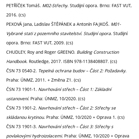
PETŘÍČEK Tomáš.
M02-Střechy
. Studijní opora. Brno: FAST VUT,
2016. (cs)
PEXOVÁ Jana, Ladislav ŠTĚPÁNEK a Antonín FAJKOŠ.
M01-
Vybrané stati z pozemního stavitelství. Studijní opora
. Studijní
opora. Brno: FAST VUT, 2009. (cs)
CHUDLEY, Roy and Roger GREENO.
Building Construction
Handbook
. Routledge, 2017. ISBN 978-1138408807. (cs)
ČSN 73 0540-2.
Tepelná ochrana budov – Část 2: Požadavky
.
Praha: ÚNMZ, 2011. + Změna Z1. (cs)
ČSN 73 1901-1.
Navrhování střech – Část 1: Základní
ustanovení
. Praha: ÚNMZ, 10/2020. (cs)
ČSN 73 1901-2.
Navrhování střech – Část 2: Střechy se
skládanou krytinou
. Praha: ÚNMZ, 10/2020 + Oprava 1. (cs)
ČSN 73 1901-3.
Navrhování střech – Část 3: Střechy s
povlakovými hydroizolacemi
. Praha: ÚNMZ, 10/2020 + Oprava