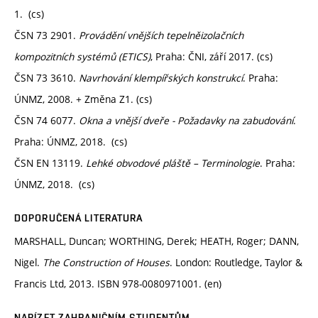
1. (cs)
ČSN 73 2901.
Provádění vnějších tepelněizolačních
kompozitních systémů (ETICS)
, Praha: ČNI, září 2017. (cs)
ČSN 73 3610.
Navrhování klempířských konstrukcí
. Praha:
ÚNMZ, 2008. + Změna Z1. (cs)
ČSN 74 6077.
Okna a vnější dveře - Požadavky na zabudování
.
Praha: ÚNMZ, 2018. (cs)
ČSN EN 13119.
Lehké obvodové pláště – Terminologie
. Praha:
ÚNMZ, 2018. (cs)
DOPORUČENÁ LITERATURA
MARSHALL, Duncan; WORTHING, Derek; HEATH, Roger; DANN,
Nigel.
The Construction of Houses
. London: Routledge, Taylor &
Francis Ltd, 2013. ISBN 978-0080971001. (en)
NABÍZET ZAHRANIČNÍM STUDENTŮM