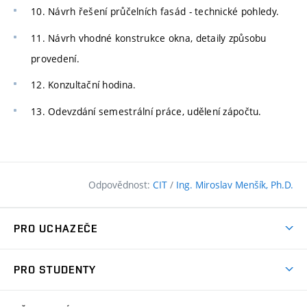
10. Návrh řešení průčelních fasád - technické pohledy.
11. Návrh vhodné konstrukce okna, detaily způsobu
provedení.
12. Konzultační hodina.
13. Odevzdání semestrální práce, udělení zápočtu.
Odpovědnost:
CIT
/
Ing. Miroslav Menšík, Ph.D.
PRO UCHAZEČE
Pojďte na FAST
PRO STUDENTY
Nabídka programů
Časový plán studia
Přijímačky