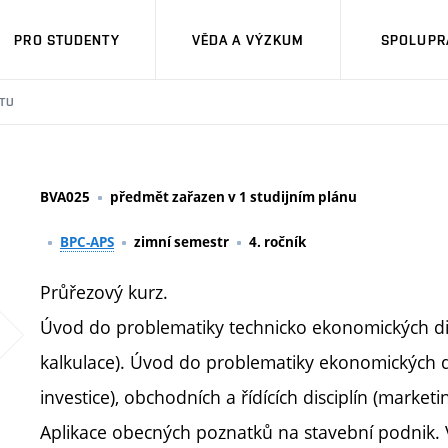
PRO STUDENTY
VĚDA A VÝZKUM
SPOLUPRÁ
TU
BVA025
předmět zařazen v 1 studijním plánu
BPC-APS
zimní semestr
4. ročník
Průřezový kurz.
Úvod do problematiky technicko ekonomických di
kalkulace). Úvod do problematiky ekonomických disc
investice), obchodních a řídících disciplín (mar
Aplikace obecných poznatků na stavební podnik. 