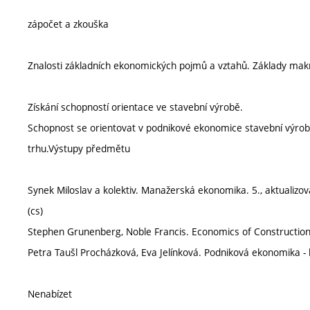
zápočet a zkouška
Znalosti základních ekonomických pojmů a vztahů. Základy ma
Získání schopností orientace ve stavební výrobě.
Schopnost se orientovat v podnikové ekonomice stavební výro
trhu.Výstupy předmětu
Synek Miloslav a kolektiv. Manažerská ekonomika. 5., aktualiz
(cs)
Stephen Grunenberg, Noble Francis. Economics of Construction
Petra Taušl Procházková, Eva Jelínková. Podniková ekonomika - k
Nenabízet