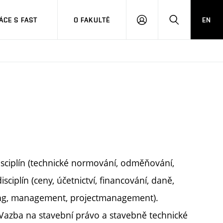
CE S FAST
O FAKULTĚ
EN
PŘIHLÁSIT
HLEDAT
SE
sciplín (technické normování, odměňování,
iplín (ceny, účetnictví, financování, daně,
keting, management, projectmanagement).
Vazba na stavební právo a stavebně technické