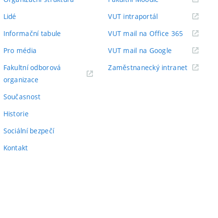
odkaz)
(externí
Lidé
VUT intraportál
odkaz)
(externí
Informační tabule
VUT mail na Office 365
odkaz)
(externí
Pro média
VUT mail na Google
odkaz)
(externí
Fakultní odborová
Zaměstnanecký intranet
(externí
odkaz)
organizace
odkaz)
Současnost
Historie
Sociální bezpečí
Kontakt