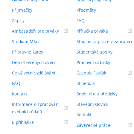
Přijímačky
Předměty
Zápisy
FAQ
(externí
(externí
Ambasadoři pro prváky
Příručka prváka
odkaz)
odkaz)
Studium MSc.
Studium a práce v zahraničí
Přípravné kurzy
Studentské spolky
Den otevřených dveří
Pracovní nabídky
(externí
Celoživotní vzdělávání
Časopis Fasťák
odkaz)
FAQ
Stipendia
Kontakt
Směrnice a předpisy
Informace o zpracování
Stavební slovník
(externí
osobních údajů
Kontakt
odkaz)
(externí
E-přihláška
(externí
Závěrečné práce
odkaz)
odkaz)