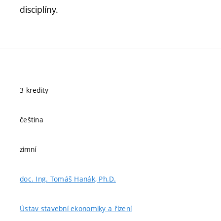
disciplíny.
3 kredity
čeština
zimní
doc. Ing. Tomáš Hanák, Ph.D.
Ústav stavební ekonomiky a řízení