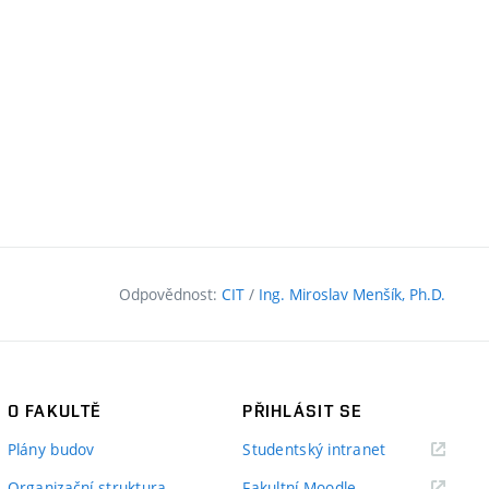
Odpovědnost:
CIT
/
Ing. Miroslav Menšík, Ph.D.
O FAKULTĚ
PŘIHLÁSIT SE
(externí
Plány budov
Studentský intranet
odkaz)
(externí
Organizační struktura
Fakultní Moodle