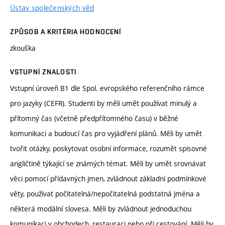
Ústav společenských věd
ZPŮSOB A KRITÉRIA HODNOCENÍ
zkouška
VSTUPNÍ ZNALOSTI
Vstupní úroveň B1 dle Spol. evropského referenčního rámce
pro jazyky (CEFR). Studenti by měli umět používat minulý a
přítomný čas (včetně předpřítomného času) v běžné
komunikaci a budoucí čas pro vyjádření plánů. Měli by umět
tvořit otázky, poskytovat osobní informace, rozumět spisovné
angličtině týkající se známých témat. Měli by umět srovnávat
věci pomocí přídavných jmen, zvládnout základní podmínkové
věty, používat počitatelná/nepočitatelná podstatná jména a
některá modální slovesa. Měli by zvládnout jednoduchou
komunikaci v obchodech, restauraci nebo při cestování. Měli by