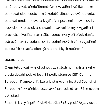
umět používat: předpřítomný čas k vyjádření zážitků a také
popisovat dlouhodobé a krátkodobé situace ze svého života,
používat modální slovesa k vyjádření povolení a povinnosti v
souvislosti s pravidly a chováním, pasivní formy k vyjádření
procesů, původů a materiálů, budoucí tvary při předvídání a
plánování akcí v budoucnosti a podmínkových vět k vyjádření
budoucích situací a obecných teoretických možností.
UČEBNÍ CÍLE
Cílem této zkoušky je ohodnotit, zda studenti magisterského
studia dosáhli pokročilosti B1 podle stupnice CEF (Common
European Framework), která je stanovena institucí Council of
Europe. Krátký přehled požadavků pro pokročilost B1 je uveden
v Anotaci.
Student, který úspěšně složí zkoušku BY51, prokáže jazykovou