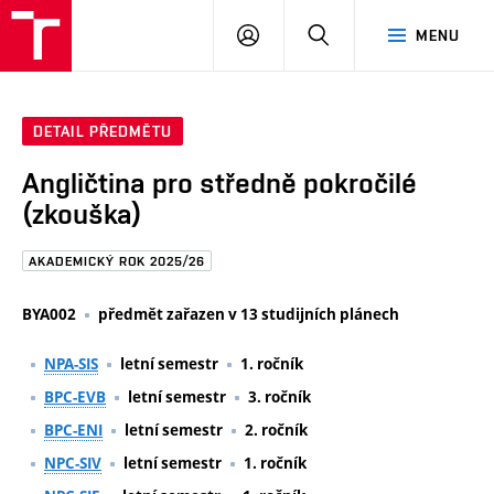
FAST
PŘIHLÁSIT
HLEDAT
MENU
VUT
SE
Brno
DETAIL PŘEDMĚTU
Angličtina pro středně pokročilé
(zkouška)
AKADEMICKÝ ROK 2025/26
BYA002
předmět zařazen v 13 studijních plánech
NPA-SIS
letní semestr
1. ročník
BPC-EVB
letní semestr
3. ročník
BPC-ENI
letní semestr
2. ročník
NPC-SIV
letní semestr
1. ročník