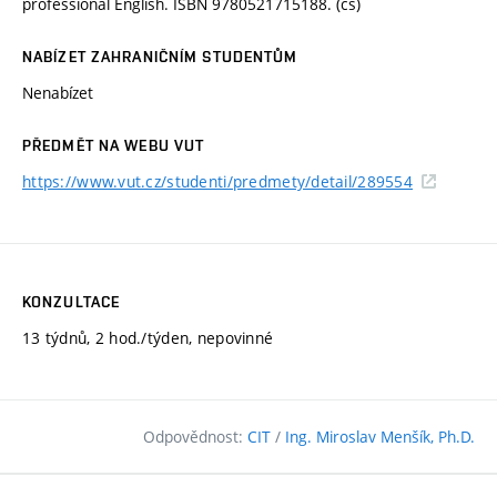
professional English. ISBN 9780521715188. (cs)
NABÍZET ZAHRANIČNÍM STUDENTŮM
Nenabízet
PŘEDMĚT NA WEBU VUT
https://www.vut.cz/studenti/predmety/detail/289554
KONZULTACE
13 týdnů, 2 hod./týden, nepovinné
Odpovědnost:
CIT
/
Ing. Miroslav Menšík, Ph.D.