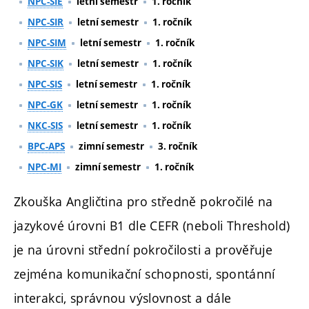
NPC-SIE
letní semestr
1. ročník
NPC-SIR
letní semestr
1. ročník
NPC-SIM
letní semestr
1. ročník
NPC-SIK
letní semestr
1. ročník
NPC-SIS
letní semestr
1. ročník
NPC-GK
letní semestr
1. ročník
NKC-SIS
letní semestr
1. ročník
BPC-APS
zimní semestr
3. ročník
NPC-MI
zimní semestr
1. ročník
Zkouška Angličtina pro středně pokročilé na
jazykové úrovni B1 dle CEFR (neboli Threshold)
je na úrovni střední pokročilosti a prověřuje
zejména komunikační schopnosti, spontánní
interakci, správnou výslovnost a dále