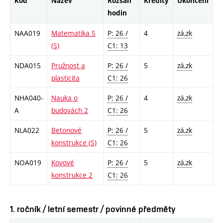
Kód
Název
Rozsah
Kredity
Ukončení
hodin
NAA019
Matematika 5
P: 26 /
4
zá,zk
(S)
C1: 13
NDA015
Pružnost a
P: 26 /
5
zá,zk
plasticita
C1: 26
NHA040-
Nauka o
P: 26 /
4
zá,zk
A
budovách 2
C1: 26
NLA022
Betonové
P: 26 /
5
zá,zk
konstrukce (S)
C1: 26
NOA019
Kovové
P: 26 /
5
zá,zk
konstrukce 2
C1: 26
1. ročník / letní semestr / povinné předměty