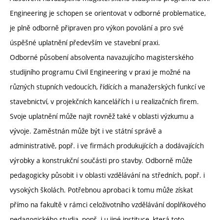
Engineering je schopen se orientovat v odborné problematice,
je plně odborně připraven pro výkon povolání a pro své
úspěšné uplatnění především ve stavební praxi.
Odborné působení absolventa navazujícího magisterského
studijního programu Civil Engineering v praxi je možné na
různých stupních vedoucích, řídících a manažerských funkcí ve
stavebnictví, v projekčních kancelářích i u realizačních firem.
Svoje uplatnění může najít rovněž také v oblasti výzkumu a
vývoje. Zaměstnán může být i ve státní správě a
administrativě, popř. i ve firmách produkujících a dodávajících
výrobky a konstrukční součásti pro stavby. Odborně může
pedagogicky působit i v oblasti vzdělávání na středních, popř. i
vysokých školách. Potřebnou aprobaci k tomu může získat
přímo na fakultě v rámci celoživotního vzdělávání doplňkového
pedagogického studia, popř. i u jiné instituce, která toto