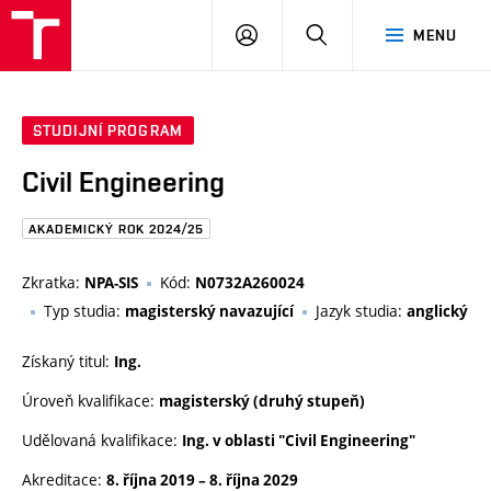
FAST
PŘIHLÁSIT
HLEDAT
MENU
VUT
SE
Brno
STUDIJNÍ PROGRAM
Civil Engineering
AKADEMICKÝ ROK 2024/25
Zkratka:
Kód:
NPA-SIS
N0732A260024
Typ studia:
Jazyk studia:
magisterský navazující
anglický
Získaný titul:
Ing.
Úroveň kvalifikace:
magisterský (druhý stupeň)
Udělovaná kvalifikace:
Ing. v oblasti "Civil Engineering"
Akreditace:
8. října 2019
–
8. října 2029