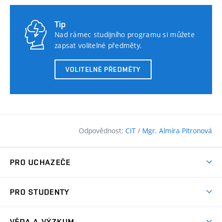
Tip
Nad rámec studijního programu si můžete
zapsat volitelné předměty.
VOLITELNÉ PŘEDMĚTY
Odpovědnost:
CIT
/
Mgr. Almíra Pitronová
PRO UCHAZEČE
Pojďte na FAST
PRO STUDENTY
Nabídka programů
Časový plán studia
Přijímačky
VĚDA A VÝZKUM