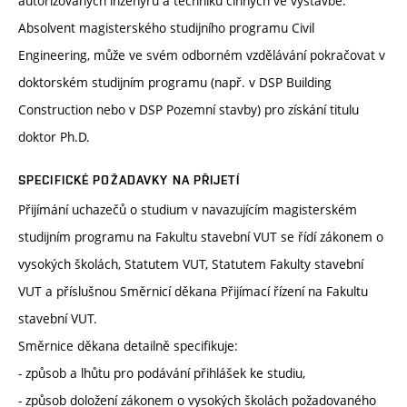
autorizovaných inženýrů a techniků činných ve výstavbě.
Absolvent magisterského studijního programu Civil
Engineering, může ve svém odborném vzdělávání pokračovat v
doktorském studijním programu (např. v DSP Building
Construction nebo v DSP Pozemní stavby) pro získání titulu
doktor Ph.D.
SPECIFICKÉ POŽADAVKY NA PŘIJETÍ
Přijímání uchazečů o studium v navazujícím magisterském
studijním programu na Fakultu stavební VUT se řídí zákonem o
vysokých školách, Statutem VUT, Statutem Fakulty stavební
VUT a příslušnou Směrnicí děkana Přijímací řízení na Fakultu
stavební VUT.
Směrnice děkana detailně specifikuje:
- způsob a lhůtu pro podávání přihlášek ke studiu,
- způsob doložení zákonem o vysokých školách požadovaného