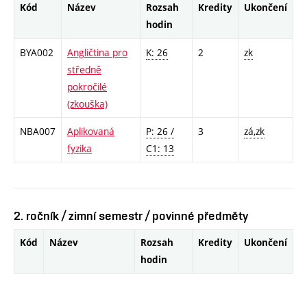
Kód
Název
Rozsah
Kredity
Ukončení
hodin
BYA002
Angličtina pro
K: 26
2
zk
středně
pokročilé
(zkouška)
NBA007
Aplikovaná
P: 26 /
3
zá,zk
fyzika
C1: 13
2. ročník / zimní semestr / povinné předměty
Kód
Název
Rozsah
Kredity
Ukončení
hodin