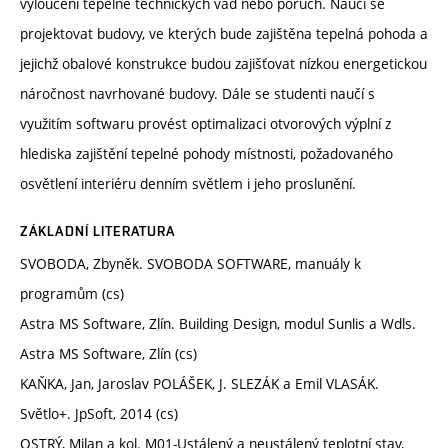
vyloučení tepelně technických vad nebo poruch. Naučí se
projektovat budovy, ve kterých bude zajištěna tepelná pohoda a
jejichž obalové konstrukce budou zajišťovat nízkou energetickou
náročnost navrhované budovy. Dále se studenti naučí s
využitím softwaru provést optimalizaci otvorových výplní z
hlediska zajištění tepelné pohody místnosti, požadovaného
osvětlení interiéru denním světlem i jeho proslunění.
ZÁKLADNÍ LITERATURA
SVOBODA, Zbyněk. SVOBODA SOFTWARE, manuály k
programům (cs)
Astra MS Software, Zlín. Building Design, modul Sunlis a Wdls.
Astra MS Software, Zlín (cs)
KAŇKA, Jan, Jaroslav POLÁŠEK, J. SLEZÁK a Emil VLASÁK.
Světlo+. JpSoft, 2014 (cs)
OSTRÝ, Milan a kol. M01-Ustálený a neustálený teplotní stav,