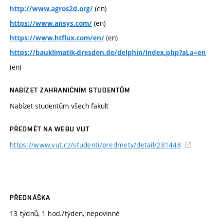
(en)
http://www.agros2d.org/
(en)
https://www.ansys.com/
(en)
https://www.htflux.com/en/
https://bauklimatik-dresden.de/delphin/index.php?aLa=en
(en)
NABÍZET ZAHRANIČNÍM STUDENTŮM
Nabízet studentům všech fakult
PŘEDMĚT NA WEBU VUT
https://www.vut.cz/studenti/predmety/detail/281448
PŘEDNÁŠKA
13 týdnů, 1 hod./týden, nepovinné