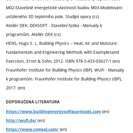
M02-Stavebně energetické vlastnosti budov, M03-Modelování
ustáleného 3D teplotního pole. Studijní opory (cs)
Ateliér DEK. DEKSOFT - Stavební fyzika - Manuály k
programům. Ateliér DEK (cs)
HENS, Hugo S. L. Building Physics – Heat, Air and Moisture:
Fundamentals and Engineering Methods with Examplesand
Exercises. Ernst & Sohn, 2012. ISBN 978-3-433-03027-1 (en)
Fraunhofer Institute for Building Physics (IBP). WUFI - Manuály
k programům. Fraunhofer Institute for Building Physics (IBP),
2017. (en)
DOPORUČENÁ LITERATURA
(en)
https://www.buildingenergysoftwaretools.com
(en)
http://wufi.de/
(en)
https://www.comsol.com/