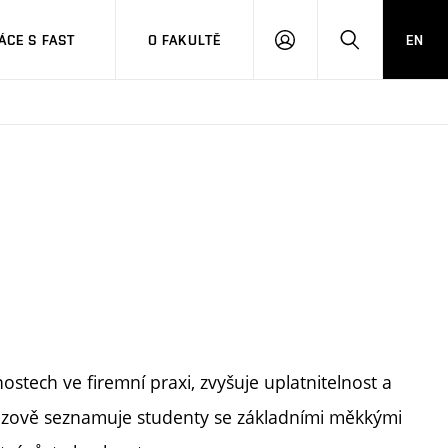
CE S FAST
O FAKULTĚ
EN
PŘIHLÁSIT
HLEDAT
SE
tech ve firemní praxi, zvyšuje uplatnitelnost a
zově seznamuje studenty se základními měkkými