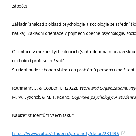
zápočet
Základní znalosti z oblasti psychologie a sociologie ze středn
nauka). Základní orientace v pojmech obecné psychologie, sociol
Orientace v mezilidských situacích (s ohledem na manažerskou po
osobním i profesním životě.
Student bude schopen vhledu do problémů personálního řízení.
Rothmann, S. & Cooper, C. (2022).
Work and Organizational Psy
M. W. Eysenck, & M. T. Keane,
Cognitive psychology: A student
Nabízet studentům všech fakult
https://www.vut.cz/studenti/predmety/detail/281436