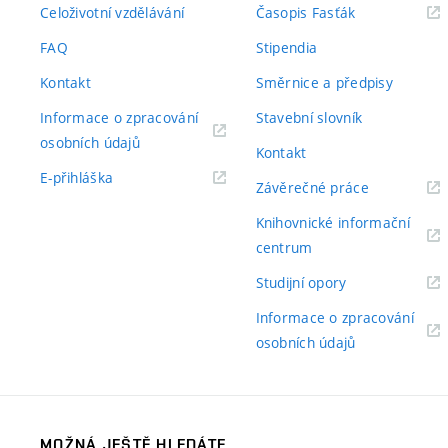
(externí
Celoživotní vzdělávání
Časopis Fasťák
odkaz)
FAQ
Stipendia
Kontakt
Směrnice a předpisy
Informace o zpracování
Stavební slovník
(externí
osobních údajů
Kontakt
odkaz)
(externí
E-přihláška
(externí
Závěrečné práce
odkaz)
odkaz)
Knihovnické informační
(externí
centrum
odkaz)
(externí
Studijní opory
odkaz)
Informace o zpracování
(externí
osobních údajů
odkaz)
MOŽNÁ JEŠTĚ HLEDÁTE