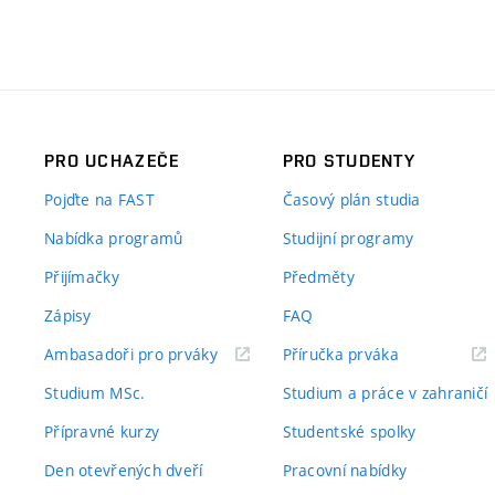
PRO UCHAZEČE
PRO STUDENTY
Pojďte na FAST
Časový plán studia
Nabídka programů
Studijní programy
Přijímačky
Předměty
Zápisy
FAQ
(externí
(externí
Ambasadoři pro prváky
Příručka prváka
odkaz)
odkaz)
Studium MSc.
Studium a práce v zahraničí
Přípravné kurzy
Studentské spolky
Den otevřených dveří
Pracovní nabídky