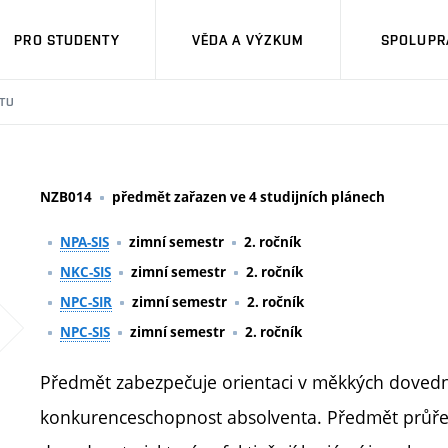
PRO STUDENTY
VĚDA A VÝZKUM
SPOLUPRÁ
TU
NZB014
předmět zařazen ve 4 studijních plánech
NPA-SIS
zimní semestr
2. ročník
NKC-SIS
zimní semestr
2. ročník
NPC-SIR
zimní semestr
2. ročník
NPC-SIS
zimní semestr
2. ročník
Předmět zabezpečuje orientaci v měkkých dovednos
konkurenceschopnost absolventa. Předmět průře