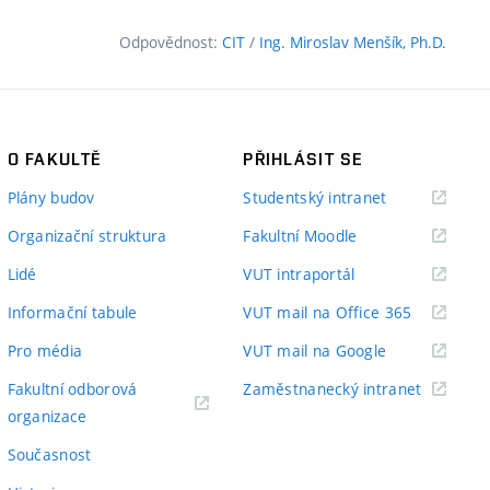
Odpovědnost:
CIT
/
Ing. Miroslav Menšík, Ph.D.
O FAKULTĚ
PŘIHLÁSIT SE
(externí
Plány budov
Studentský intranet
odkaz)
(externí
Organizační struktura
Fakultní Moodle
odkaz)
(externí
Lidé
VUT intraportál
odkaz)
(externí
Informační tabule
VUT mail na Office 365
odkaz)
(externí
Pro média
VUT mail na Google
odkaz)
(externí
Fakultní odborová
Zaměstnanecký intranet
(externí
odkaz)
organizace
odkaz)
Současnost