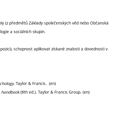
í školy (z předmětů Základy společenských věd nebo Občanská
ogie a sociálních skupin.
zici), schopnost aplikovat získané znalosti a dovednosti v
chology.
Taylor & Francis. (en)
’s handbook
(8th ed.). Taylor & Francis Group. (en)