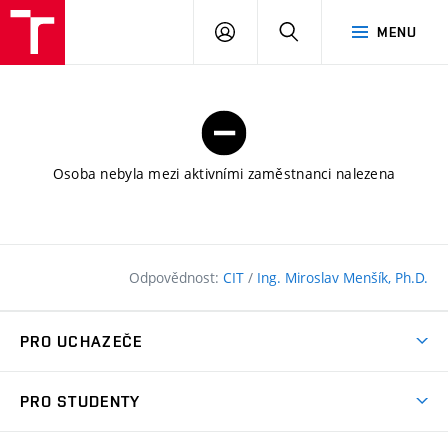
FAST
PŘIHLÁSIT
HLEDAT
MENU
VUT
SE
Brno
Osoba nebyla mezi aktivními zaměstnanci nalezena
Odpovědnost:
CIT
/
Ing. Miroslav Menšík, Ph.D.
PRO UCHAZEČE
Pojďte na FAST
PRO STUDENTY
Nabídka programů
Časový plán studia