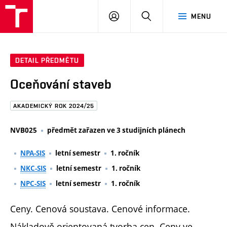
FAST
PŘIHLÁSIT
HLEDAT
MENU
VUT
SE
Brno
DETAIL PŘEDMĚTU
Oceňování staveb
AKADEMICKÝ ROK 2024/25
NVB025
předmět zařazen ve 3 studijních plánech
NPA-SIS
letní semestr
1. ročník
NKC-SIS
letní semestr
1. ročník
NPC-SIS
letní semestr
1. ročník
Ceny. Cenová soustava. Cenové informace.
Nákladově orientovaná tvorba cen. Ceny ve