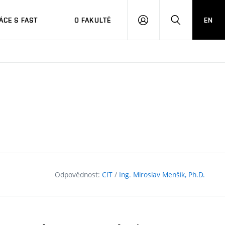
CE S FAST
O FAKULTĚ
EN
PŘIHLÁSIT
HLEDAT
SE
Odpovědnost:
CIT
/
Ing. Miroslav Menšík, Ph.D.