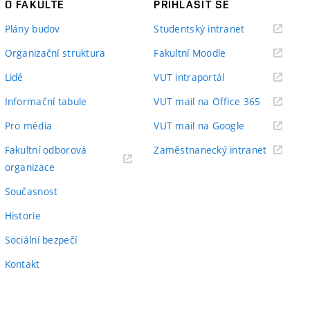
O FAKULTĚ
PŘIHLÁSIT SE
(externí
Plány budov
Studentský intranet
odkaz)
(externí
Organizační struktura
Fakultní Moodle
odkaz)
(externí
Lidé
VUT intraportál
odkaz)
(externí
Informační tabule
VUT mail na Office 365
odkaz)
(externí
Pro média
VUT mail na Google
odkaz)
(externí
Fakultní odborová
Zaměstnanecký intranet
(externí
odkaz)
organizace
odkaz)
Současnost
Historie
Sociální bezpečí
Kontakt