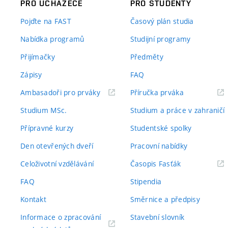
PRO UCHAZEČE
PRO STUDENTY
Pojďte na FAST
Časový plán studia
Nabídka programů
Studijní programy
Přijímačky
Předměty
Zápisy
FAQ
(externí
(externí
Ambasadoři pro prváky
Příručka prváka
odkaz)
odkaz)
Studium MSc.
Studium a práce v zahraničí
Přípravné kurzy
Studentské spolky
Den otevřených dveří
Pracovní nabídky
(externí
Celoživotní vzdělávání
Časopis Fasťák
odkaz)
FAQ
Stipendia
Kontakt
Směrnice a předpisy
Informace o zpracování
Stavební slovník