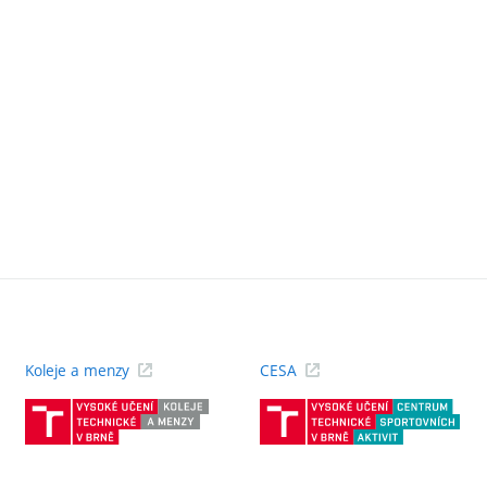
Koleje a menzy
CESA
(externí
(ext
odkaz)
odk