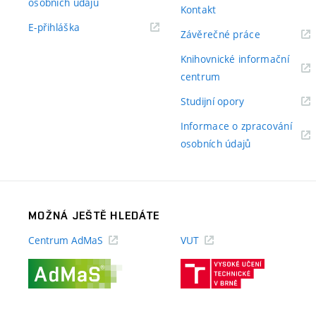
(externí
osobních údajů
Kontakt
odkaz)
(externí
E-přihláška
(externí
Závěrečné práce
odkaz)
odkaz)
Knihovnické informační
(externí
centrum
odkaz)
(externí
Studijní opory
odkaz)
Informace o zpracování
(externí
osobních údajů
odkaz)
MOŽNÁ JEŠTĚ HLEDÁTE
Centrum AdMaS
VUT
(externí
(externí
odkaz)
odkaz)