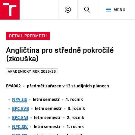
FAST
PŘIHLÁSIT
HLEDAT
MENU
VUT
SE
Brno
DETAIL PŘEDMĚTU
Angličtina pro středně pokročilé
(zkouška)
AKADEMICKÝ ROK 2025/26
BYA002
předmět zařazen v 13 studijních plánech
NPA-SIS
letní semestr
1. ročník
BPC-EVB
letní semestr
3. ročník
BPC-ENI
letní semestr
2. ročník
NPC-SIV
letní semestr
1. ročník