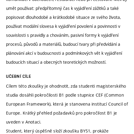
umět používat: předpřítomný čas k vyjádření zážitků a také
popisovat dlouhodobé a krátkodobé situace ze svého života,
používat modální slovesa k vyjádření povolení a povinnosti v
souvislosti s pravidly a chováním, pasivní formy k vyjádření
procesů, původů a materiálů, budoucí tvary při předvídání a
plánování akcí v budoucnosti a podmínkových vět k vyjádření
budoucích situací a obecných teoretických možností.
UČEBNÍ CÍLE
Cílem této zkoušky je ohodnotit, zda studenti magisterského
studia dosáhli pokročilosti B1 podle stupnice CEF (Common
European Framework), která je stanovena institucí Council of
Europe. Krátký přehled požadavků pro pokročilost B1 je
uveden v Anotaci.
Student, který úspěšně složí zkoušku BY51, prokáže