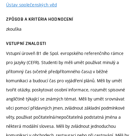
Ústav společenských věd
ZPŮSOB A KRITÉRIA HODNOCENÍ
zkouška
VSTUPNÍ ZNALOSTI
Vstupní úroveň B1 dle Spol. evropského referenčního rámce
pro jazyky (CEFR). Studenti by měli umět používat minulý a
přítomný čas (včetně předpřítomného času) v běžné
komunikaci a budoucí čas pro vyjádření plánů. Měli by umět
tvořit otázky, poskytovat osobní informace, rozumět spisovné
angličtině týkající se známých témat. Měli by umět srovnávat
věci pomocí přídavných jmen, zvládnout základní podmínkové
věty, používat počitatelná/nepočitatelná podstatná jména a
některá modální slovesa. Měli by zvládnout jednoduchou
komunikaci v obchodech, restauraci nebo při cestování. Měli by