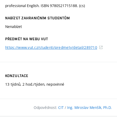
professional English. ISBN 9780521715188. (cs)
NABÍZET ZAHRANIČNÍM STUDENTŮM
Nenabízet
PŘEDMĚT NA WEBU VUT
https://www.vut.cz/studenti/predmety/detail/289710
KONZULTACE
13 týdnů, 2 hod./týden, nepovinné
Odpovědnost:
CIT
/
Ing. Miroslav Menšík, Ph.D.