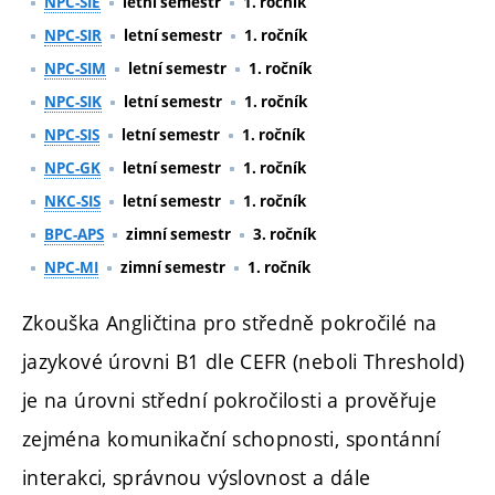
NPC-SIE
letní semestr
1. ročník
NPC-SIR
letní semestr
1. ročník
NPC-SIM
letní semestr
1. ročník
NPC-SIK
letní semestr
1. ročník
NPC-SIS
letní semestr
1. ročník
NPC-GK
letní semestr
1. ročník
NKC-SIS
letní semestr
1. ročník
BPC-APS
zimní semestr
3. ročník
NPC-MI
zimní semestr
1. ročník
Zkouška Angličtina pro středně pokročilé na
jazykové úrovni B1 dle CEFR (neboli Threshold)
je na úrovni střední pokročilosti a prověřuje
zejména komunikační schopnosti, spontánní
interakci, správnou výslovnost a dále